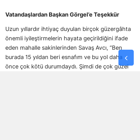
Vatandaşlardan Başkan Görgel’e Teşekkür
Uzun yıllardır ihtiyaç duyulan birçok güzergâhta
önemli iyileştirmelerin hayata geçirildiğini ifade
eden mahalle sakinlerinden Savaş Avcı, “Ben
burada 15 yıldan beri esnafım ve bu yol daha
önce çok kötü durumdaydı. Şimdi de çok güzel
hale getiriliyor. Büyükşehir Belediye Başkanımız
Fırat Görgel’e verdiği hizmetten dolayı çok
teşekkür ederim. Bizleri tozdan topraktan
kurtardı” dedi. Yapılan bakım, onarım ve asfalt
uygulamaları sayesinde ulaşımın daha güvenli ve
konforlu hale geldiğini söyleyen bir diğer mahalle
sakini İsmail Öksüz, “Yolumuz bozuktu. Bu yıl çok