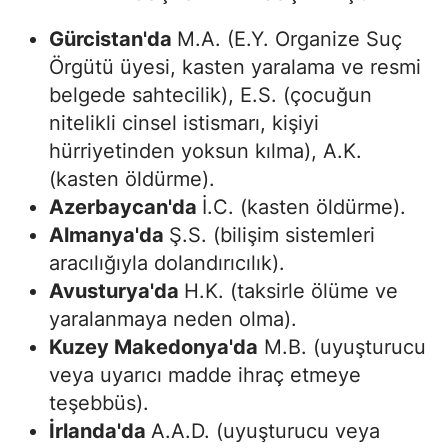
Gürcistan'da
M.A. (E.Y. Organize Suç
Örgütü üyesi, kasten yaralama ve resmi
belgede sahtecilik), E.S. (çocuğun
nitelikli cinsel istismarı, kişiyi
hürriyetinden yoksun kılma), A.K.
(kasten öldürme).
Azerbaycan'da
İ.C. (kasten öldürme).
Almanya'da
Ş.S. (bilişim sistemleri
aracılığıyla dolandırıcılık).
Avusturya'da
H.K. (taksirle ölüme ve
yaralanmaya neden olma).
Kuzey Makedonya'da
M.B. (uyuşturucu
veya uyarıcı madde ihraç etmeye
teşebbüs).
İrlanda'da
A.A.D. (uyuşturucu veya