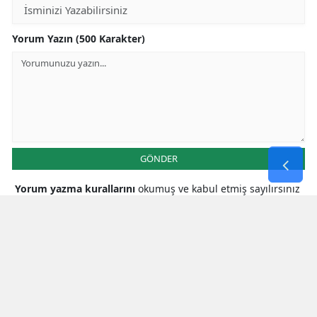
Yorum Yazın (500 Karakter)
GÖNDER
Yorum yazma kurallarını
okumuş ve kabul etmiş sayılırsınız
* Bu içerik ile ilgili yorum yok, ilk yorumu siz yazın, tartışalım *