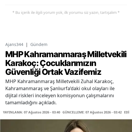
* Bu içerik ile ilgili yorum yok, ilk yorumu siz yazın, tartışalım *
Ajans344
|
Gündem
MHP Kahramanmaraş Milletvekili
Karakoç: Çocuklarımızın
Güvenliği Ortak Vazifemiz
MHP Kahramanmaraş Milletvekili Zuhal Karakoç,
Kahramanmaraş ve Şanlıurfa’daki okul olayları ile
dijital riskleri inceleyen komisyonun çalışmalarını
tamamladığını açıkladı.
YAYINLAMA: 07 Ağustos 2026 - 03:40
GÜNCELLEME: 07 Ağustos 2026 - 03:42
EDİT