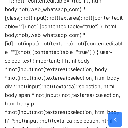
""]):not( [contenteditable="true"] ), html
body:not(.web_whatsapp_com) *
[class]:not(input):not(textarea):not([contentedit
able=""]):not( [contenteditable="true"] ), html
body:not(.web_whatsapp_com) *
[id]:not(input):not(textarea):not([contenteditabl
e=""]):not( [contenteditable="true"] ) { user-
select: text !important; } html body
*:not(input):not(textarea)::selection, body
*:not(input):not(textarea)::selection, html body
div *:not(input):not(textarea)::selection, html
body span *:not(input):not(textarea)::selection,
html body p
*:not(input):not(textarea)::selection, html body
h1 *:not(input):not(textarea)::selection, html