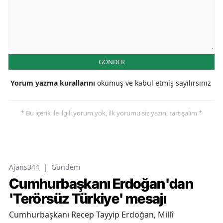
GÖNDER
Yorum yazma kurallarını
okumuş ve kabul etmiş sayılırsınız
* Bu içerik ile ilgili yorum yok, ilk yorumu siz yazın, tartışalım *
Ajans344
|
Gündem
Cumhurbaşkanı Erdoğan'dan
'Terörsüz Türkiye' mesajı
Cumhurbaşkanı Recep Tayyip Erdoğan, Millî