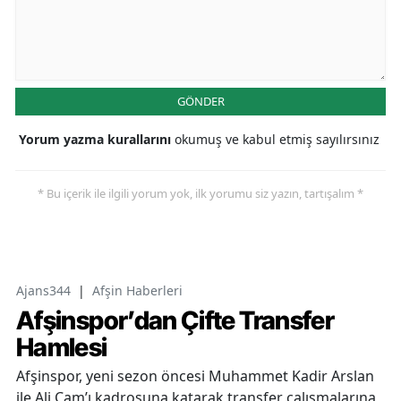
GÖNDER
Yorum yazma kurallarını
okumuş ve kabul etmiş sayılırsınız
* Bu içerik ile ilgili yorum yok, ilk yorumu siz yazın, tartışalım *
Ajans344
|
Afşin Haberleri
Afşinspor’dan Çifte Transfer
Hamlesi
Afşinspor, yeni sezon öncesi Muhammet Kadir Arslan
ile Ali Çam’ı kadrosuna katarak transfer çalışmalarına