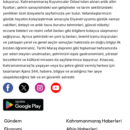
tutuyoruz. Kahramanmaraş Kuyumcular Odası'ndan alınan anlık altın
fiyatları, şehrin sanayisindeki son gelişmeler ve tarım sektöründeki
yenilikler özel dosyalarla sayfamızda yer bulur. Vatandaşlarımızın
günlük hayatını kolaylaştırmak amacıyla Diyanet uyumlu günlük namaz
vakitleri, detaylı ve anlık hava durumu tahminleri, güncel nöbetçi
eczane listeleri ve resmi vefat ilanları gibi bilgilere kolayca ulaşmanızı
sağlıyoruz. Ayrıca şehirdeki en yeni iş ilanları, önemli kamu duyuruları
ve yaklaşan yerel ve genel seçim sonuçları hakkında en doğru bilgiyi ilk
bizden öğrenirsiniz. Tarihi Maraş depremi gibi toplumsal hafızamızda
yer eden olayları unutmadan, şehrimizin eşsiz gastronomisini, yöresel
lezzetlerini ve kültürel mirasını da sayfalarımıza taşıyoruz. Kısacası,
Kahramanmaraş'ta yaşayan veya bu şehre gönül vermiş herkes için
tasarlanan Ajans 344, habere, bilgiye ve aradığınız her şeye
ulaşabileceğiniz tek ve en güvenilir adrestir.
Gündem
Kahramanmaraş Haberleri
Ekonomi
Afşin Haberleri