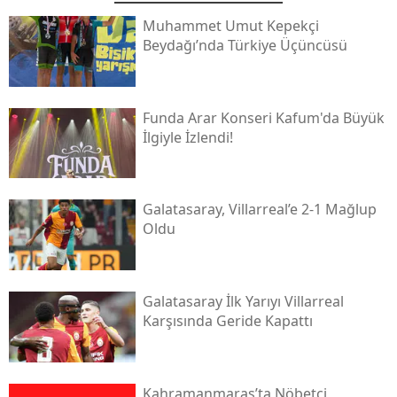
Muhammet Umut Kepekçi
Beydağı’nda Türkiye Üçüncüsü
Funda Arar Konseri Kafum'da Büyük
İlgiyle İzlendi!
Galatasaray, Villarreal’e 2-1 Mağlup
Oldu
Galatasaray İlk Yarıyı Villarreal
Karşısında Geride Kapattı
Kahramanmaraş’ta Nöbetçi