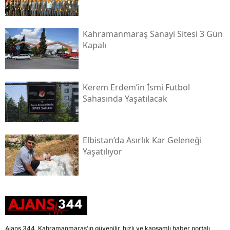
Kahramanmaraş Sanayi Sitesi 3 Gün
Kapalı
Kerem Erdem’in İsmi Futbol
Sahasında Yaşatılacak
Elbistan’da Asırlık Kar Geleneği
Yaşatılıyor
Ajans 344, Kahramanmaraş'ın güvenilir, hızlı ve kapsamlı haber portalı