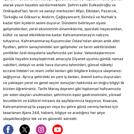
olarak yayın hayatını sürdürmektedir. Şehrin kalbi Dulkadiroğlu ve
Onikişubat'tan, tarım ve sanayi merkezleri Afşin, Elbistan, Pazarcık,
Türkoğlu ve Göksun'a; Andırın, Çağlayancerit, Ekinözü ve Nurhak'a
kadar tüm ilçelerin sesini duyurur. Gündemi belirleyen siyasi
gelişmelerden, yerel ekonominin dinamiklerine, spordaki heyecandan,
kültür ve sanat etkinliklerine kadar Kahramanmaraş'ın nabzını
tutuyoruz. Kahramanmaraş Kuyumcular Odası'ndan alınan anlık altın
fiyatları, şehrin sanayisindeki son gelişmeler ve tarım sektöründeki
yenilikler özel dosyalarla sayfamızda yer bulur. Vatandaşlarımızın
günlük hayatını kolaylaştırmak amacıyla Diyanet uyumlu günlük namaz
vakitleri, detaylı ve anlık hava durumu tahminleri, güncel nöbetçi
eczane listeleri ve resmi vefat ilanları gibi bilgilere kolayca ulaşmanızı
sağlıyoruz. Ayrıca şehirdeki en yeni iş ilanları, önemli kamu duyuruları
ve yaklaşan yerel ve genel seçim sonuçları hakkında en doğru bilgiyi ilk
bizden öğrenirsiniz. Tarihi Maraş depremi gibi toplumsal hafızamızda
yer eden olayları unutmadan, şehrimizin eşsiz gastronomisini, yöresel
lezzetlerini ve kültürel mirasını da sayfalarımıza taşıyoruz. Kısacası,
Kahramanmaraş'ta yaşayan veya bu şehre gönül vermiş herkes için
tasarlanan Ajans 344, habere, bilgiye ve aradığınız her şeye
ulaşabileceğiniz tek ve en güvenilir adrestir.