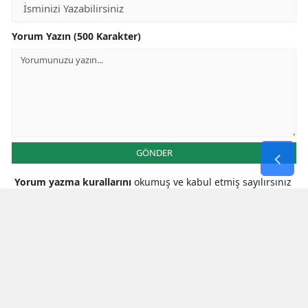
Yorum Yazın (500 Karakter)
GÖNDER
Yorum yazma kurallarını
okumuş ve kabul etmiş sayılırsınız
* Bu içerik ile ilgili yorum yok, ilk yorumu siz yazın, tartışalım *