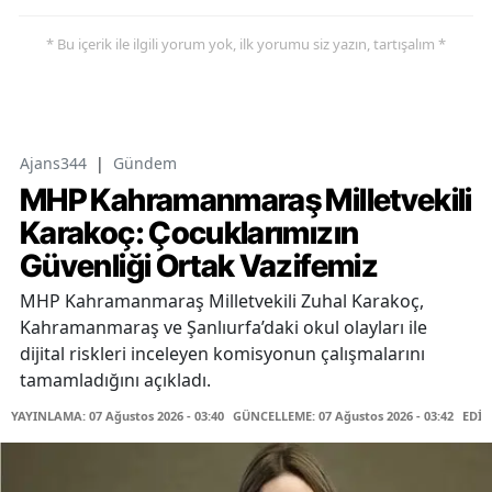
* Bu içerik ile ilgili yorum yok, ilk yorumu siz yazın, tartışalım *
Ajans344
|
Gündem
MHP Kahramanmaraş Milletvekili
Karakoç: Çocuklarımızın
Güvenliği Ortak Vazifemiz
MHP Kahramanmaraş Milletvekili Zuhal Karakoç,
Kahramanmaraş ve Şanlıurfa’daki okul olayları ile
dijital riskleri inceleyen komisyonun çalışmalarını
tamamladığını açıkladı.
YAYINLAMA: 07 Ağustos 2026 - 03:40
GÜNCELLEME: 07 Ağustos 2026 - 03:42
EDİT