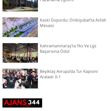
Kaski̇ Duyurdu: Onikişubat’ta Asfalt
Mesaisi
Kahramanmaraş’ta Yks Ve Lgs
Başarısına Ödül
Beşiktaş Avrupa’da Tur Kapısını
Araladı: 0-1