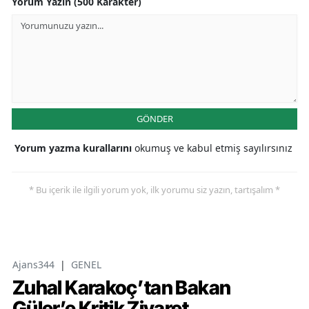
Yorum Yazın (500 Karakter)
GÖNDER
Yorum yazma kurallarını
okumuş ve kabul etmiş sayılırsınız
* Bu içerik ile ilgili yorum yok, ilk yorumu siz yazın, tartışalım *
Ajans344
|
GENEL
Zuhal Karakoç’tan Bakan
Güler’e Kritik Ziyaret