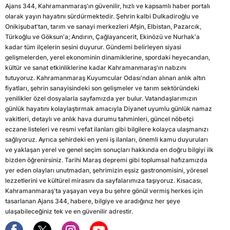
Ajans 344, Kahramanmaraş'ın güvenilir, hızlı ve kapsamlı haber portalı
olarak yayın hayatını sürdürmektedir. Şehrin kalbi Dulkadiroğlu ve
Onikişubat'tan, tarım ve sanayi merkezleri Afşin, Elbistan, Pazarcık,
Türkoğlu ve Göksun'a; Andırın, Çağlayancerit, Ekinözü ve Nurhak'a
kadar tüm ilçelerin sesini duyurur. Gündemi belirleyen siyasi
gelişmelerden, yerel ekonominin dinamiklerine, spordaki heyecandan,
kültür ve sanat etkinliklerine kadar Kahramanmaraş'ın nabzını
tutuyoruz. Kahramanmaraş Kuyumcular Odası'ndan alınan anlık altın
fiyatları, şehrin sanayisindeki son gelişmeler ve tarım sektöründeki
yenilikler özel dosyalarla sayfamızda yer bulur. Vatandaşlarımızın
günlük hayatını kolaylaştırmak amacıyla Diyanet uyumlu günlük namaz
vakitleri, detaylı ve anlık hava durumu tahminleri, güncel nöbetçi
eczane listeleri ve resmi vefat ilanları gibi bilgilere kolayca ulaşmanızı
sağlıyoruz. Ayrıca şehirdeki en yeni iş ilanları, önemli kamu duyuruları
ve yaklaşan yerel ve genel seçim sonuçları hakkında en doğru bilgiyi ilk
bizden öğrenirsiniz. Tarihi Maraş depremi gibi toplumsal hafızamızda
yer eden olayları unutmadan, şehrimizin eşsiz gastronomisini, yöresel
lezzetlerini ve kültürel mirasını da sayfalarımıza taşıyoruz. Kısacası,
Kahramanmaraş'ta yaşayan veya bu şehre gönül vermiş herkes için
tasarlanan Ajans 344, habere, bilgiye ve aradığınız her şeye
ulaşabileceğiniz tek ve en güvenilir adrestir.