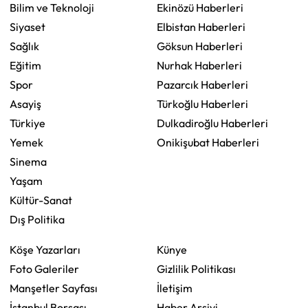
Bilim ve Teknoloji
Ekinözü Haberleri
Siyaset
Elbistan Haberleri
Sağlık
Göksun Haberleri
Eğitim
Nurhak Haberleri
Spor
Pazarcık Haberleri
Asayiş
Türkoğlu Haberleri
Türkiye
Dulkadiroğlu Haberleri
Yemek
Onikişubat Haberleri
Sinema
Yaşam
Kültür-Sanat
Dış Politika
Köşe Yazarları
Künye
Foto Galeriler
Gizlilik Politikası
Manşetler Sayfası
İletişim
İstanbul Borsası
Haber Arşivi