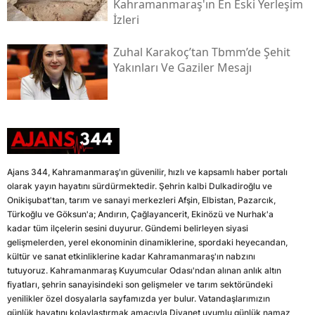
Kahramanmaraş'ın En Eski Yerleşim
İzleri
Zuhal Karakoç’tan Tbmm’de Şehit
Yakınları Ve Gaziler Mesajı
Ajans 344, Kahramanmaraş'ın güvenilir, hızlı ve kapsamlı haber portalı
olarak yayın hayatını sürdürmektedir. Şehrin kalbi Dulkadiroğlu ve
Onikişubat'tan, tarım ve sanayi merkezleri Afşin, Elbistan, Pazarcık,
Türkoğlu ve Göksun'a; Andırın, Çağlayancerit, Ekinözü ve Nurhak'a
kadar tüm ilçelerin sesini duyurur. Gündemi belirleyen siyasi
gelişmelerden, yerel ekonominin dinamiklerine, spordaki heyecandan,
kültür ve sanat etkinliklerine kadar Kahramanmaraş'ın nabzını
tutuyoruz. Kahramanmaraş Kuyumcular Odası'ndan alınan anlık altın
fiyatları, şehrin sanayisindeki son gelişmeler ve tarım sektöründeki
yenilikler özel dosyalarla sayfamızda yer bulur. Vatandaşlarımızın
günlük hayatını kolaylaştırmak amacıyla Diyanet uyumlu günlük namaz