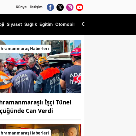
Künye
İletişim
oji
Siyaset
Sağlık
Eğitim
Otomobil
ahramanmaraş Haberleri
hramanmaraşlı İşçi Tünel
çüğünde Can Verdi
ahramanmaraş Haberleri