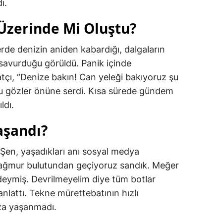
ı.
Üzerinde Mi Oluştu?
rde denizin aniden kabardığı, dalgaların
 savurduğu görüldü. Panik içinde
tçı, “Denize bakın! Can yeleği bakıyoruz şu
yu gözler önüne serdi. Kısa sürede gündem
ldı.
aşandı?
 Şen, yaşadıkları anı sosyal medya
 yağmur bulutundan geçiyoruz sandık. Meğer
eymiş. Devrilmeyelim diye tüm botlar
anlattı. Tekne mürettebatının hızlı
za yaşanmadı.