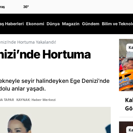
36
°
ş Haberleri
Ekonomi
Dünya
Magazin
Gündem
Bilim ve Teknol
nizi’nde Hortuma Yakalandı!
K
nizi’nde Hortuma
ekneyle seyir halindeyken Ege Denizi’nde
olu anlar yaşadı.
Ka
BA TAPAR
KAYNAK: Haber Merkezi
Gö
K