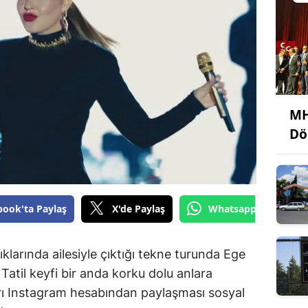
MH
Dö
book'ta Paylaş
X'de Paylaş
Whatsapp'tan Gönde
larında ailesiyle çıktığı tekne turunda Ege
Tatil keyfi bir anda korku dolu anlara
rı Instagram hesabından paylaşması sosyal