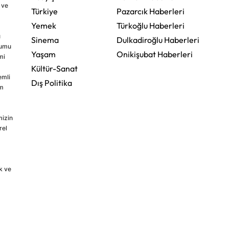
 ve
Türkiye
Pazarcık Haberleri
Yemek
Türkoğlu Haberleri
u
Sinema
Dulkadiroğlu Haberleri
rumu
Yaşam
Onikişubat Haberleri
mi
Kültür-Sanat
emli
Dış Politika
im
mizin
rel
k ve