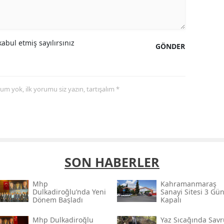
abul etmiş sayılırsınız
GÖNDER
yorum yok, ilk yorumu siz yazın, tartışalım *
SON HABERLER
Mhp
Kahramanmaraş
Dulkadiroğlu’nda Yeni
Sanayi Sitesi 3 Gü
Dönem Başladı
Kapalı
Mhp Dulkadiroğlu
Yaz Sıcağında Savr