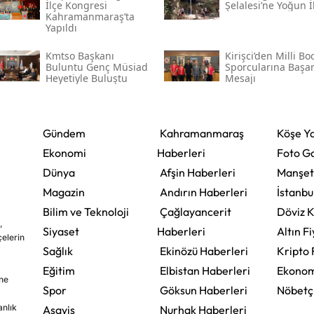
İlçe Kongresi
Şelalesi’ne Yoğun İ
Kahramanmaraş’ta
Yapıldı
Kmtso Başkanı
Kirişci’den Milli Bo
Buluntu Genç Müsi̇ad
Sporcularına Başar
Heyetiyle Buluştu
Mesajı
Gündem
Kahramanmaraş
Köşe Ya
Ekonomi
Haberleri
Foto Ga
Dünya
Afşin Haberleri
Manşet
Magazin
Andırın Haberleri
İstanbu
Bilim ve Teknoloji
Çağlayancerit
Döviz K
,
Siyaset
Haberleri
Altın Fi
çelerin
Sağlık
Ekinözü Haberleri
Kripto 
Eğitim
Elbistan Haberleri
Ekonom
ine
Spor
Göksun Haberleri
Nöbetç
nlık
Asayiş
Nurhak Haberleri