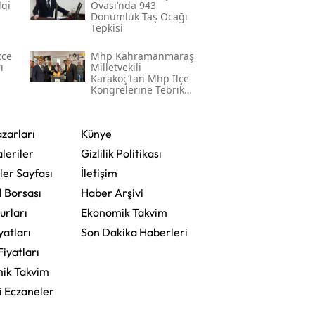
lgi
Ovası’nda 943
Dönümlük Taş Ocağı
Tepkisi
cce
Mhp Kahramanmaraş
ı
Milletvekili
Karakoç’tan Mhp İlçe
Kongrelerine Tebrik
Mesajı
zarları
Künye
leriler
Gizlilik Politikası
ler Sayfası
İletişim
l Borsası
Haber Arşivi
urları
Ekonomik Takvim
yatları
Son Dakika Haberleri
Fiyatları
ik Takvim
i Eczaneler