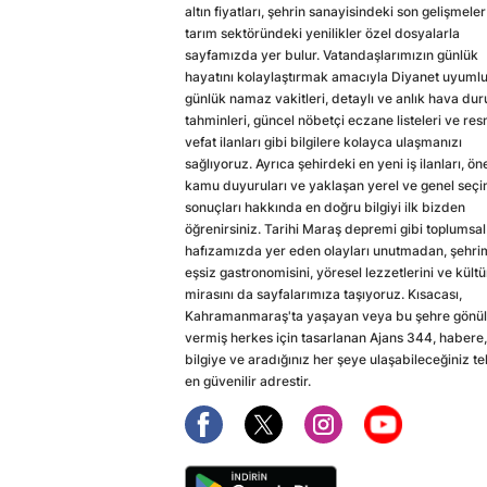
altın fiyatları, şehrin sanayisindeki son gelişmeler
tarım sektöründeki yenilikler özel dosyalarla
sayfamızda yer bulur. Vatandaşlarımızın günlük
hayatını kolaylaştırmak amacıyla Diyanet uyuml
günlük namaz vakitleri, detaylı ve anlık hava du
tahminleri, güncel nöbetçi eczane listeleri ve res
vefat ilanları gibi bilgilere kolayca ulaşmanızı
sağlıyoruz. Ayrıca şehirdeki en yeni iş ilanları, ön
kamu duyuruları ve yaklaşan yerel ve genel seç
sonuçları hakkında en doğru bilgiyi ilk bizden
öğrenirsiniz. Tarihi Maraş depremi gibi toplumsal
hafızamızda yer eden olayları unutmadan, şehri
eşsiz gastronomisini, yöresel lezzetlerini ve kültü
mirasını da sayfalarımıza taşıyoruz. Kısacası,
Kahramanmaraş'ta yaşayan veya bu şehre gönül
vermiş herkes için tasarlanan Ajans 344, habere,
bilgiye ve aradığınız her şeye ulaşabileceğiniz te
en güvenilir adrestir.