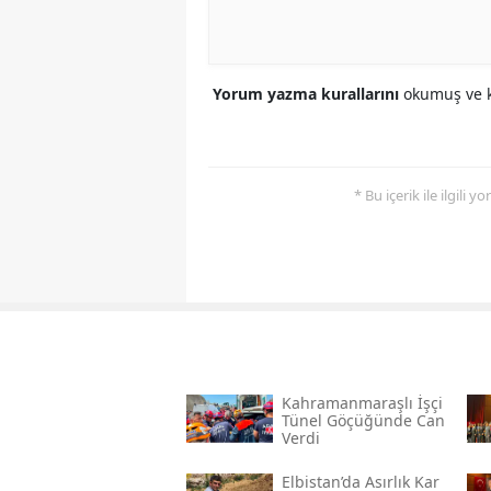
Yorum yazma kurallarını
okumuş ve k
* Bu içerik ile ilgili 
Kahramanmaraşlı İşçi
Tünel Göçüğünde Can
Verdi
Elbistan’da Asırlık Kar