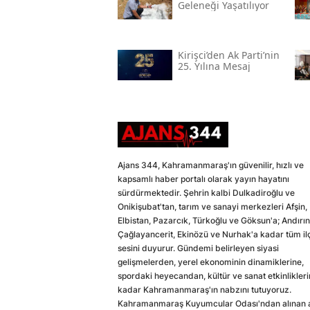
Geleneği Yaşatılıyor
Kirişci’den Ak Parti’nin
25. Yılına Mesaj
Ajans 344, Kahramanmaraş'ın güvenilir, hızlı ve
kapsamlı haber portalı olarak yayın hayatını
sürdürmektedir. Şehrin kalbi Dulkadiroğlu ve
Onikişubat'tan, tarım ve sanayi merkezleri Afşin,
Elbistan, Pazarcık, Türkoğlu ve Göksun'a; Andırın
Çağlayancerit, Ekinözü ve Nurhak'a kadar tüm il
sesini duyurur. Gündemi belirleyen siyasi
gelişmelerden, yerel ekonominin dinamiklerine,
spordaki heyecandan, kültür ve sanat etkinlikler
kadar Kahramanmaraş'ın nabzını tutuyoruz.
Kahramanmaraş Kuyumcular Odası'ndan alınan a