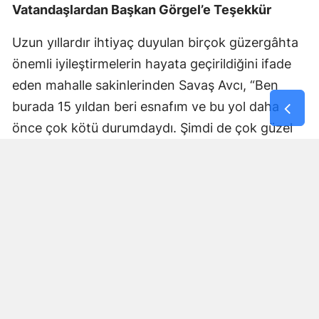
Vatandaşlardan Başkan Görgel’e Teşekkür
Uzun yıllardır ihtiyaç duyulan birçok güzergâhta
önemli iyileştirmelerin hayata geçirildiğini ifade
eden mahalle sakinlerinden Savaş Avcı, “Ben
burada 15 yıldan beri esnafım ve bu yol daha
önce çok kötü durumdaydı. Şimdi de çok güzel
hale getiriliyor. Büyükşehir Belediye Başkanımız
Fırat Görgel’e verdiği hizmetten dolayı çok
teşekkür ederim. Bizleri tozdan topraktan
kurtardı” dedi. Yapılan bakım, onarım ve asfalt
uygulamaları sayesinde ulaşımın daha güvenli ve
konforlu hale geldiğini söyleyen bir diğer mahalle
sakini İsmail Öksüz, “Yolumuz bozuktu. Bu yıl çok
yağmur yağdığı için yollarımızda çökmeler