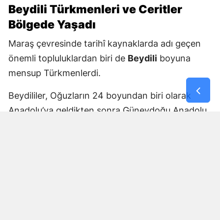
Beydili Türkmenleri ve Ceritler
Bölgede Yaşadı
Maraş çevresinde tarihî kaynaklarda adı geçen
önemli topluluklardan biri de
Beydili
boyuna
mensup Türkmenlerdi.
Beydililer, Oğuzların 24 boyundan biri olarak
Anadolu’ya geldikten sonra Güneydoğu Anadolu
ve Çukurova çevresine yayıldı. Zamanla Dulkadirli
Türkmenlerinin önemli unsurlarından biri haline
geldiler.
Beydili boyuyla bağlantılı
Cerit ve Tecirli
aşiretlerinin
de Dulkadirli Türkmen toplulukları
arasında bulunduğu belirtiliyor. Ceritlerin kış