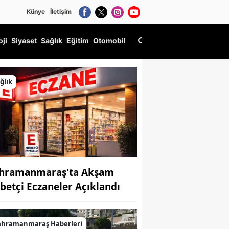
Künye
İletişim
oji
Siyaset
Sağlık
Eğitim
Otomobil
ğlık
hramanmaraş'ta Akşam
betçi Eczaneler Açıklandı
ahramanmaraş Haberleri