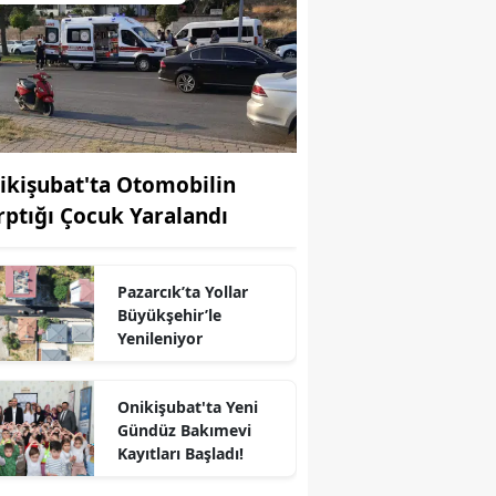
ikişubat'ta Otomobilin
rptığı Çocuk Yaralandı
Pazarcık’ta Yollar
Büyükşehir’le
Yenileniyor
Onikişubat'ta Yeni
r
Gündüz Bakımevi
Kayıtları Başladı!