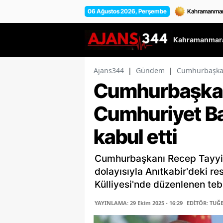
06 Ağustos 2026, Perşembe
Kahramanmara
Ajans344
|
Gündem
|
Cumhurbaşkanı
Cumhurbaşkan
Cumhuriyet Bay
kabul etti
Cumhurbaşkanı Recep Tayyi
dolayısıyla Anıtkabir'deki r
Külliyesi'nde düzenlenen tebr
YAYINLAMA: 29 Ekim 2025 - 16:29
EDİTÖR: TUĞ