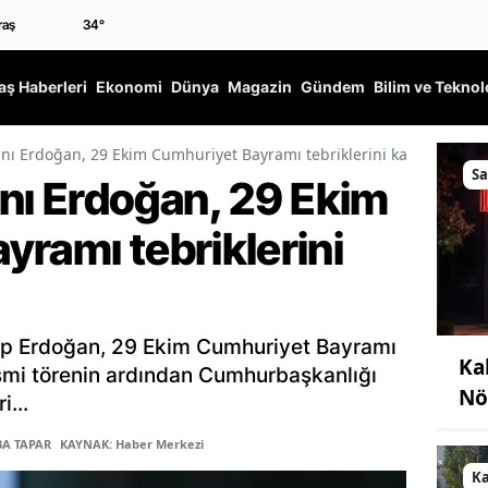
34
°
ş Haberleri
Ekonomi
Dünya
Magazin
Gündem
Bilim ve Teknol
 Erdoğan, 29 Ekim Cumhuriyet Bayramı tebriklerini kabul etti
Sa
ı Erdoğan, 29 Ekim
ramı tebriklerini
p Erdoğan, 29 Ekim Cumhuriyet Bayramı
Ka
esmi törenin ardından Cumhurbaşkanlığı
Nö
i...
BA TAPAR
KAYNAK: Haber Merkezi
K