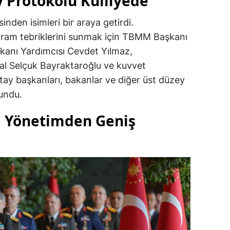
y Protokolü Külliyede
nden isimleri bir araya getirdi.
am tebriklerini sunmak için TBMM Başkanı
nı Yardımcısı Cevdet Yılmaz,
l Selçuk Bayraktaroğlu ve kuvvet
tay başkanları, bakanlar ve diğer üst düzey
lundu.
l Yönetimden Geniş