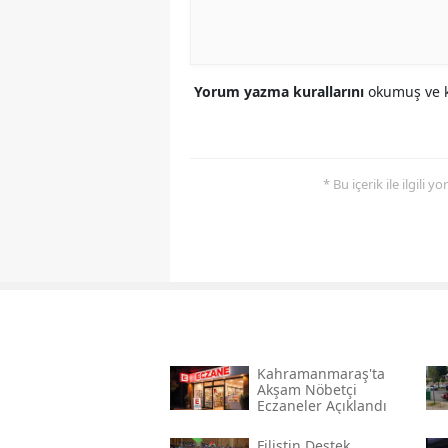
Yorum yazma kurallarını
okumuş ve k
* Bu içerik ile ilgili 
Kahramanmaraş'ta
Akşam Nöbetçi
Eczaneler Açıklandı
Filistin Destek