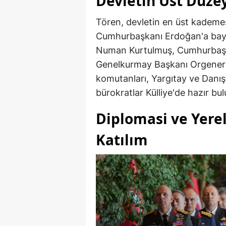
Devletin Üst Düze
Tören, devletin en üst kademesi
Cumhurbaşkanı Erdoğan'a bayr
Numan Kurtulmuş, Cumhurbaşka
Genelkurmay Başkanı Orgenera
komutanları, Yargıtay ve Danış
bürokratlar Külliye'de hazır bu
Diplomasi ve Yere
Katılım