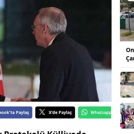
On
Ça
book'ta Paylaş
X'de Paylaş
Whatsapp'tan Gönde