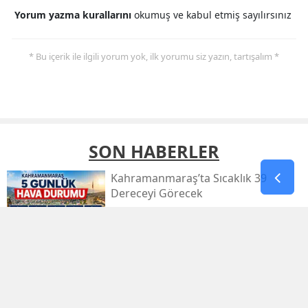
Yorum yazma kurallarını
okumuş ve kabul etmiş sayılırsınız
* Bu içerik ile ilgili yorum yok, ilk yorumu siz yazın, tartışalım *
SON HABERLER
Kahramanmaraş’ta Sıcaklık 39
Dereceyi Görecek
Kahramanmaraş’taki Orman Yangını
Kontrol Altında