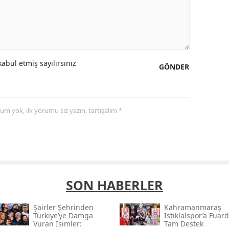
abul etmiş sayılırsınız
GÖNDER
yorum yok, ilk yorumu siz yazın, tartışalım *
SON HABERLER
Şairler Şehrinden
Kahramanmaraş
Türkiye’ye Damga
İstiklalspor’a Fuar
Vuran İsimler:
Tam Destek