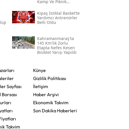
Kamp Ve Piknik
Yapılabilecek En
Güzel Alanlar
l
Kipaş İstiklal Basket’te
Yardımcı Antrenörler
ulüp
Belli Oldu
Kahramanmaraş'ta
145 Km'lik Zorlu
Etapta Nefes Kesen
Bisiklet Yarışı Yapıldı
zarları
Künye
leriler
Gizlilik Politikası
ler Sayfası
İletişim
l Borsası
Haber Arşivi
urları
Ekonomik Takvim
yatları
Son Dakika Haberleri
Fiyatları
ik Takvim