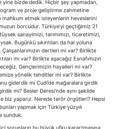
 yine bizde dedik. Hiçbir şey yapmadan,
rogram ve proje geliştirme zahmetine
ne mahkum etmek isteyenlerin heveslerini
uzun borcudur. Türkiye’yi geçtiğimiz 21
tüysek sanayimizi, tarımımızı, ticaretimizi,
ıysak. Bugünkü sıkıntıları da hal yoluna
Çalışanlarımızın dertleri mi var? Birlikte
tıları mı var? Birlikte aşacağız Esnafımızın
ereceğiz. Gençlerimizin hayalleri mi var?
emize yönelik tehditler mi var? Birlikte
nu giderdik mi Cudi’de mağaralara girdik
girdik mi? Besler Deresi’nde aynı şekilde
e biz yaparız. Nerede terör örgütleri? Hepsi
unları yapmak için Türkiye yüzyılı
ne sunduk.
ici sorunların bu büyük ufku karartmasına