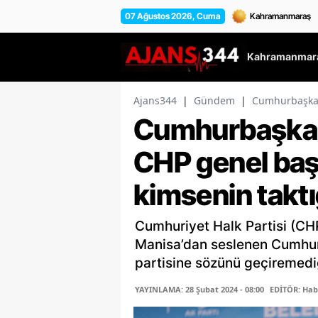
07 Ağustos 2026, Cuma
Kahramanmara
Ajans344
|
Gündem
|
Cumhurbaşkanı
Cumhurbaşkan
CHP genel baş
kimsenin taktı
Cumhuriyet Halk Partisi (CH
Manisa’dan seslenen Cumhur
partisine sözünü geçiremediğ
YAYINLAMA: 28 Şubat 2024 - 08:00
EDİTÖR: Hab