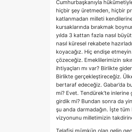
Cumhurbaşkanıyla hükümetiyle
hiçbir şey üretmeden, hiçbir p
katlanmadan milleti kendileri
kursaklarında bırakmak boynum
yılda 3 kattan fazla nasıl büyüt
nasıl küresel rekabete hazırlad
koyacağız. Hiç endişe etmeyin. 
çözeceğiz. Emeklilerimizin sıkın
ihtiyaçları mı var? Birlikte gid
Birlikte gerçekleştireceğiz. Ülk
bertaraf edeceğiz. Gabar’da bu
mi? Evet. Tendürek’te inlerine 
girdik mi? Bundan sonra da yin
şu anda darmadağın. İşte tüm b
vizyonunu milletimizin takdiri
Telafisi mümkün olan gelip geç