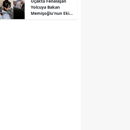
Uçakta Fenalaşan
Yolcuya Bakan
Memişoğlu'nun Ekibi
Müdahale Etti