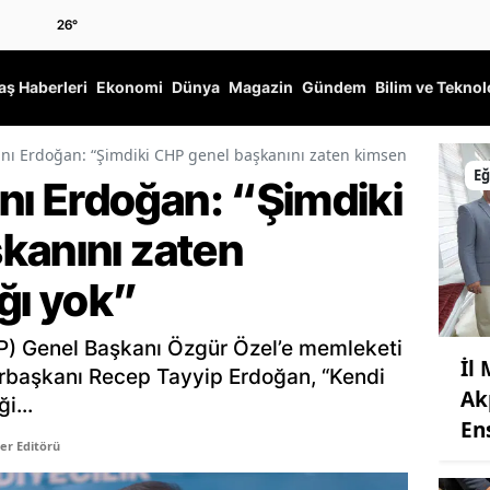
26
°
ş Haberleri
Ekonomi
Dünya
Magazin
Gündem
Bilim ve Teknol
 Erdoğan: “Şimdiki CHP genel başkanını zaten kimsenin taktığı yo
Eğ
ı Erdoğan: “Şimdiki
kanını zaten
ğı yok”
P) Genel Başkanı Özgür Özel’e memleketi
İl
başkanı Recep Tayyip Erdoğan, “Kendi
Ak
i...
En
er Editörü