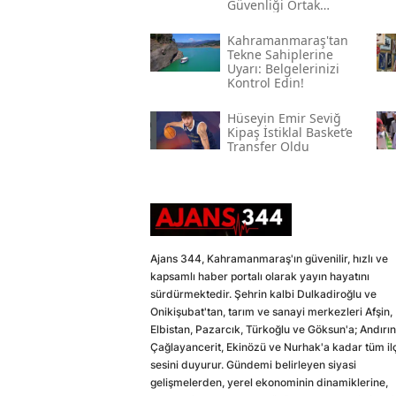
Güvenliği Ortak
Vazifemiz
Kahramanmaraş'tan
Tekne Sahiplerine
Uyarı: Belgelerinizi
Kontrol Edin!
Hüseyin Emir Seviğ
Kipaş İstiklal Basket’e
Transfer Oldu
Ajans 344, Kahramanmaraş'ın güvenilir, hızlı ve
kapsamlı haber portalı olarak yayın hayatını
sürdürmektedir. Şehrin kalbi Dulkadiroğlu ve
Onikişubat'tan, tarım ve sanayi merkezleri Afşin,
Elbistan, Pazarcık, Türkoğlu ve Göksun'a; Andırın
Çağlayancerit, Ekinözü ve Nurhak'a kadar tüm il
sesini duyurur. Gündemi belirleyen siyasi
gelişmelerden, yerel ekonominin dinamiklerine,