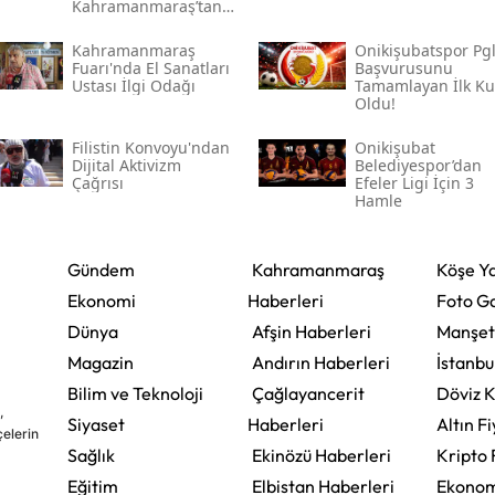
Kahramanmaraş’tan
Çıkan Ünlüler
Kahramanmaraş
Onikişubatspor Pg
Fuarı'nda El Sanatları
Başvurusunu
Ustası İlgi Odağı
Tamamlayan İlk K
Oldu!
Filistin Konvoyu'ndan
Onikişubat
Dijital Aktivizm
Belediyespor’dan
Çağrısı
Efeler Ligi İçin 3
Hamle
Gündem
Kahramanmaraş
Köşe Ya
Ekonomi
Haberleri
Foto Ga
Dünya
Afşin Haberleri
Manşet
Magazin
Andırın Haberleri
İstanbu
Bilim ve Teknoloji
Çağlayancerit
Döviz K
,
Siyaset
Haberleri
Altın Fi
çelerin
Sağlık
Ekinözü Haberleri
Kripto 
Eğitim
Elbistan Haberleri
Ekonom