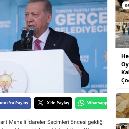
K
He
Oy
Ka
Ço
book'ta Paylaş
X'de Paylaş
Whatsapp'tan Gönde
 Mahalli İdareler Seçimleri öncesi geldiği