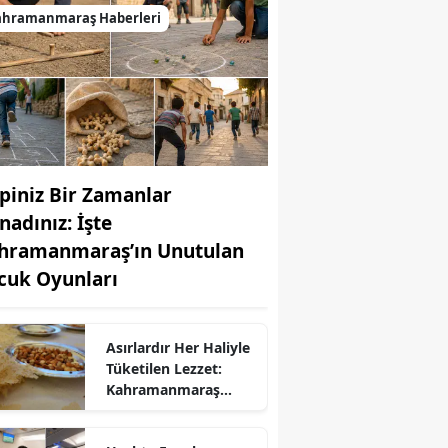
ahramanmaraş Haberleri
piniz Bir Zamanlar
nadınız: İşte
hramanmaraş’ın Unutulan
cuk Oyunları
Asırlardır Her Haliyle
r
Tüketilen Lezzet:
Kahramanmaraş
Tarhanasının
Hikayesi...