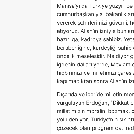
Manisa’yı da Türkiye yüzyılı be
cumhurbaşkanıyla, bakanlıklarıy
vererek şehirlerimizi güvenli, 
atıyoruz. Allah’ın izniyle bunla
hazırlığa, kadroya sahibiz. Yeter
beraberliğine, kardeşliği sahip
öncelik meselesidir. Ne diyor 
iğdenin dalları yerde, Mevlam
hiçbirimizi ve milletimizi çares
kapılmadıktan sonra Allah’ın iz
Dışarıda ve içeride milletin m
vurgulayan Erdoğan, “Dikkat ede
milletimizin moralini bozmak, 
yolu deniyor. Türkiye’nin sıkın
çözecek olan program da, irade 