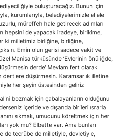
lediyeciliğiyle buluşturacağız. Bunun için
la, kurumlarıyla, belediyelerimizle el ele
huzurlu, müreffeh hale getirecek adımları
rın hepsini de yapacak iradeye, birikime,
 ki milletimiz birliğine, birliğine,
 çıksın. Emin olun gerisi sadece vakit ve
güzel Manisa türküsünde ‘Evlerinin önü iğde,
 düşürmesin derde’ Mevlam fert olarak
iz dertlere düşürmesin. Karamsarlık illetine
niyle her şeyin üstesinden geliriz
oralini bozmak için çabalayanların olduğunu
rseniz içeride ve dışarıda birileri ısrarla
canını sıkmak, umudunu köreltmek için her
tıları yok mu? Elbette var. Ama bunları
de tecrübe de milletiyle, devletiyle,