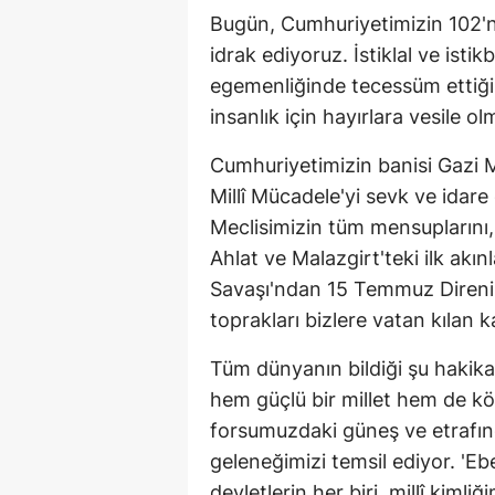
Bugün, Cumhuriyetimizin 102'nc
idrak ediyoruz. İstiklal ve isti
egemenliğinde tecessüm ettiği
insanlık için hayırlara vesile 
Cumhuriyetimizin banisi Gazi 
Millî Mücadele'yi sevk ve idar
Meclisimizin tüm mensuplarını
Ahlat ve Malazgirt'teki ilk akı
Savaşı'ndan 15 Temmuz Direnişin
toprakları bizlere vatan kılan
Tüm dünyanın bildiği şu hakika
hem güçlü bir millet hem de kö
forsumuzdaki güneş ve etrafında
geleneğimizi temsil ediyor. '
devletlerin her biri, millî kiml