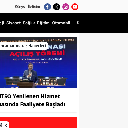
Künye
İletişim
oji
Siyaset
Sağlık
Eğitim
Otomobil
ahramanmaraş Haberleri
TSO Yenilenen Hizmet
nasında Faaliyete Başladı
ğlık