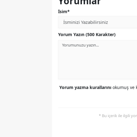
Yorumlar
İsim*
Yorum Yazın (500 Karakter)
Yorum yazma kurallarını
okumuş ve k
* Bu içerik ile ilgili 