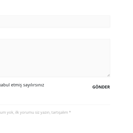
abul etmiş sayılırsınız
GÖNDER
yorum yok, ilk yorumu siz yazın, tartışalım *