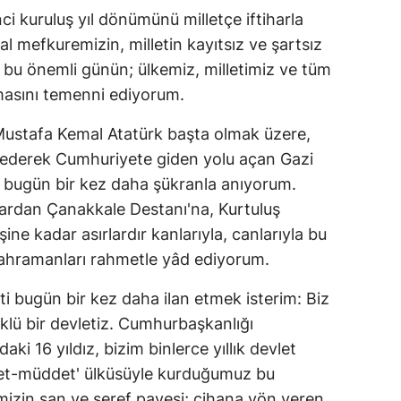
i kuruluş yıl dönümünü milletçe iftiharla
kbal mefkuremizin, milletin kayıtsız ve şartsız
 bu önemli günün; ülkemiz, milletimiz ve tüm
olmasını temenni ediyorum.
Mustafa Kemal Atatürk başta olmak üzere,
e ederek Cumhuriyete giden yolu açan Gazi
, bugün bir kez daha şükranla anıyorum.
nlardan Çanakkale Destanı'na, Kurtuluş
e kadar asırlardır kanlarıyla, canlarıyla bu
 kahramanları rahmetle yâd ediyorum.
ti bugün bir kez daha ilan etmek isterim: Biz
klü bir devletiz. Cumhurbaşkanlığı
ki 16 yıldız, bizim binlerce yıllık devlet
Ebet-müddet' ülküsüyle kurduğumuz bu
iğimizin şan ve şeref payesi; cihana yön veren