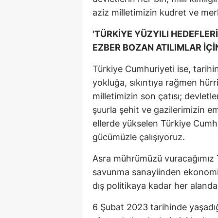
aziz milletimizin kudret ve me
'TÜRKİYE YÜZYILI HEDEFLE
EZBER BOZAN ATILIMLAR İÇİ
Türkiye Cumhuriyeti ise, tarihi
yokluğa, sıkıntıya rağmen hürriy
milletimizin son çatısı; devletl
şuurla şehit ve gazilerimizin 
ellerde yükselen Türkiye Cumhur
gücümüzle çalışıyoruz.
Asra mührümüzü vuracağımız Tü
savunma sanayiinden ekonomiye
dış politikaya kadar her alanda
6 Şubat 2023 tarihinde yaşadığ