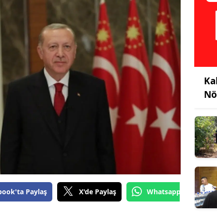
Ka
Nö
book'ta Paylaş
X'de Paylaş
Whatsapp'tan Gönde