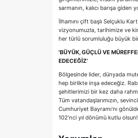
sarmanın, kalıcı barışa giden 
İlhamını çift başlı Selçuklu Kar
vizyonumuzla, tarihimize ve ki
her türlü sorumluluğu büyük bir
'BÜYÜK, GÜÇLÜ VE MÜREFFEH
EDECEĞİZ'
Bölgesinde lider, dünyada mute
hep birlikte inşa edeceğiz. Ra
şehitlerimizi bir kez daha rahm
Tüm vatandaşlarımızın, sevinci
Cumhuriyet Bayramı'nı gönüld
102'nci yıl dönümü kutlu olsun!