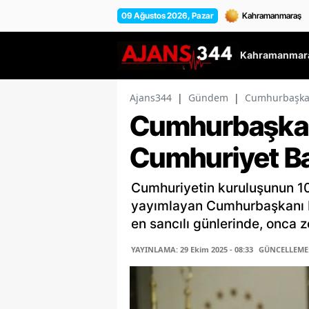
09 Ağustos 2026, Pazar
Kahramanmara
Ajans344
|
Gündem
|
Cumhurbaşkan
Cumhurbaşkan
Cumhuriyet Ba
Cumhuriyetin kuruluşunun 10
yayımlayan Cumhurbaşkanı Er
en sancılı günlerinde, onca zo
YAYINLAMA: 29 Ekim 2025 - 08:33
GÜNCELLEME: 