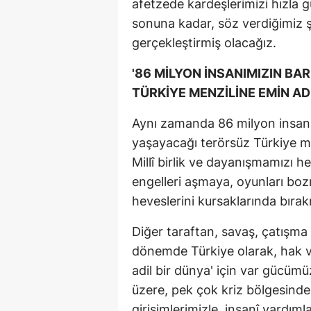
afetzede kardeşlerimizi hızla g
sonuna kadar, söz verdiğimiz ş
gerçekleştirmiş olacağız.
'86 MİLYON İNSANIMIZIN BA
TÜRKİYE MENZİLİNE EMİN AD
Aynı zamanda 86 milyon insanım
yaşayacağı terörsüz Türkiye me
Millî birlik ve dayanışmamızı 
engelleri aşmaya, oyunları boz
heveslerini kursaklarında bır
Diğer taraftan, savaş, çatışma v
dönemde Türkiye olarak, hak v
adil bir dünya' için var gücümü
üzere, pek çok kriz bölgesinde;
girişimlerimizle, insanî yardım