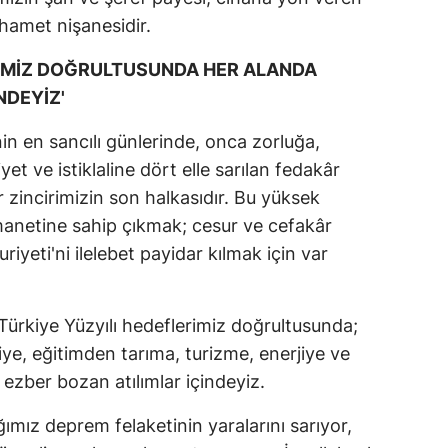
rhamet nişanesidir.
RİMİZ DOĞRULTUSUNDA HER ALANDA
NDEYİZ'
nin en sancılı günlerinde, onca zorluğa,
et ve istiklaline dört elle sarılan fedakâr
er zincirimizin son halkasıdır. Bu yüksek
emanetine sahip çıkmak; cesur ve cefakâr
iyeti'ni ilelebet payidar kılmak için var
rkiye Yüzyılı hedeflerimiz doğrultusunda;
, eğitimden tarıma, turizme, enerjiye ve
 ezber bozan atılımlar içindeyiz.
ımız deprem felaketinin yaralarını sarıyor,