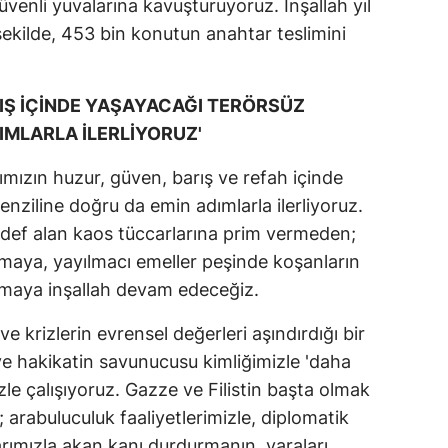
üvenli yuvalarına kavuşturuyoruz. İnşallah yıl
ekilde, 453 bin konutun anahtar teslimini
RIŞ İÇİNDE YAŞAYACAĞI TERÖRSÜZ
IMLARLA İLERLİYORUZ'
ızın huzur, güven, barış ve refah içinde
nziline doğru da emin adımlarla ilerliyoruz.
hedef alan kaos tüccarlarına prim vermeden;
maya, yayılmacı emeller peşinde koşanların
akmaya inşallah devam edeceğiz.
e krizlerin evrensel değerleri aşındırdığı bir
e hakikatin savunucusu kimliğimizle 'daha
zle çalışıyoruz. Gazze ve Filistin başta olmak
 arabuluculuk faaliyetlerimizle, diplomatik
larımızla akan kanı durdurmanın, yaraları