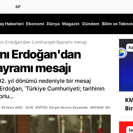
33
°
ş Haberleri
Ekonomi
Dünya
Magazin
Gündem
Bilim ve Teknol
ı Erdoğan'dan Cumhuriyet Bayramı mesajı
K
ı Erdoğan'dan
yramı mesajı
2. yıl dönümü nedeniyle bir mesaj
doğan, 'Türkiye Cumhuriyeti; tarihinin
rlu...
KM
Bi
29 Ekim 2025 - 16:59
EDİTÖR: Kürşat Kerem Akçakale
KAYNAK: RSS
Sa