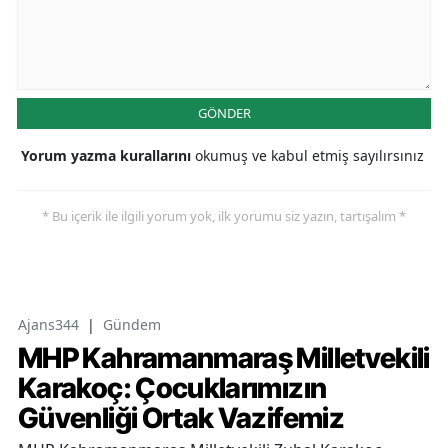
GÖNDER
Yorum yazma kurallarını
okumuş ve kabul etmiş sayılırsınız
* Bu içerik ile ilgili yorum yok, ilk yorumu siz yazın, tartışalım *
Ajans344
|
Gündem
MHP Kahramanmaraş Milletvekili
Karakoç: Çocuklarımızın
Güvenliği Ortak Vazifemiz