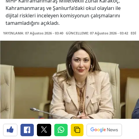
MHP Kahramanmaraş Milletvekili Zuhal Karakoç,
Kahramanmaraş ve Şanlıurfa’daki okul olayları ile
dijital riskleri inceleyen komisyonun çalışmalarını
tamamladığını açıkladı.
YAYINLAMA: 07 Ağustos 2026 - 03:40
GÜNCELLEME: 07 Ağustos 2026 - 03:42
EDİT