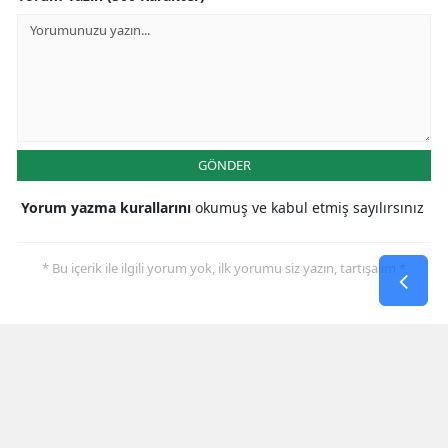
GÖNDER
Yorum yazma kurallarını
okumuş ve kabul etmiş sayılırsınız
* Bu içerik ile ilgili yorum yok, ilk yorumu siz yazın, tartışalım *
SON HABERLER
Muhammet Umut Kepekçi