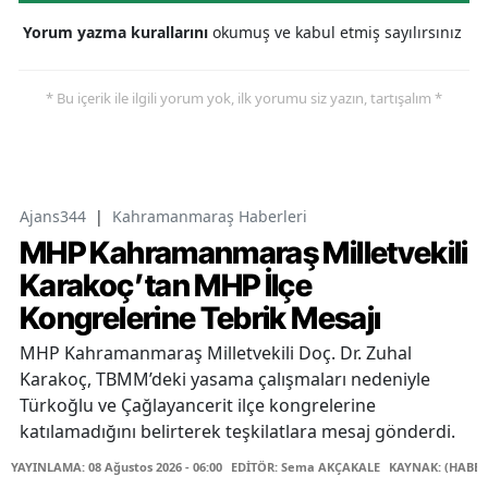
Yorum yazma kurallarını
okumuş ve kabul etmiş sayılırsınız
* Bu içerik ile ilgili yorum yok, ilk yorumu siz yazın, tartışalım *
Ajans344
|
Kahramanmaraş Haberleri
MHP Kahramanmaraş Milletvekili
Karakoç’tan MHP İlçe
Kongrelerine Tebrik Mesajı
MHP Kahramanmaraş Milletvekili Doç. Dr. Zuhal
Karakoç, TBMM’deki yasama çalışmaları nedeniyle
Türkoğlu ve Çağlayancerit ilçe kongrelerine
katılamadığını belirterek teşkilatlara mesaj gönderdi.
YAYINLAMA: 08 Ağustos 2026 - 06:00
EDİTÖR: Sema AKÇAKALE
KAYNAK: (HABER