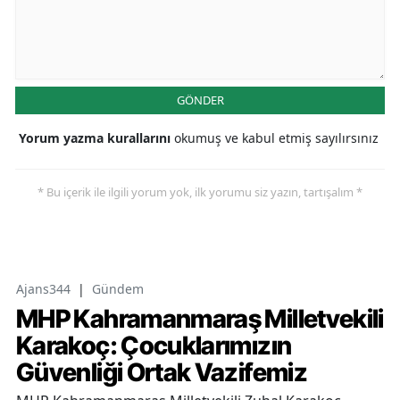
GÖNDER
Yorum yazma kurallarını
okumuş ve kabul etmiş sayılırsınız
* Bu içerik ile ilgili yorum yok, ilk yorumu siz yazın, tartışalım *
Ajans344
|
Gündem
MHP Kahramanmaraş Milletvekili
Karakoç: Çocuklarımızın
Güvenliği Ortak Vazifemiz