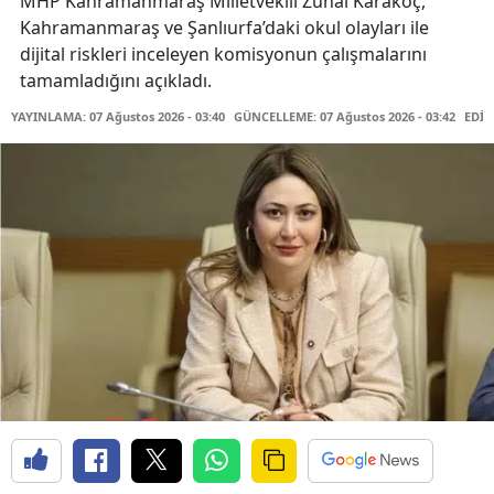
MHP Kahramanmaraş Milletvekili Zuhal Karakoç,
Kahramanmaraş ve Şanlıurfa’daki okul olayları ile
dijital riskleri inceleyen komisyonun çalışmalarını
tamamladığını açıkladı.
YAYINLAMA: 07 Ağustos 2026 - 03:40
GÜNCELLEME: 07 Ağustos 2026 - 03:42
EDİT