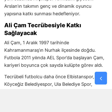
Arslan’ın takımın genç ve dinamik oyuncu
yapısına katkı sunması hedefleniyor.
Ali Çam Tecrübesiyle Katkı
Sağlayacak
Ali Çam, 1 Aralık 1997 tarihinde
Kahramanmaraş’ın Nurhak ilçesinde doğdu.
Futbola 2011 yılında AEL Spor’da başlayan Çam,
kariyeri boyunca çok sayıda kulüpte görev aldı.
Tecrübeli futbolcu daha önce Elbistanspor,
Köyceğiz Belediyespor, Ula Belediye Spor,
Marmaris Gücü Spor Kulübü, Dalyanspor,
Ortaköy Spor, Göksun Ülkü Spor, Araban
Belediye Spor ve Elbistan Feda Spor formalarını