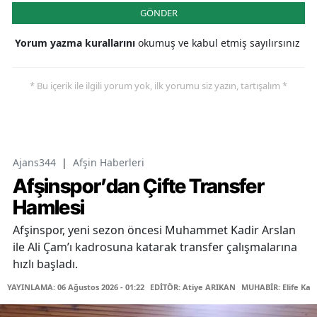
GÖNDER
Yorum yazma kurallarını
okumuş ve kabul etmiş sayılırsınız
* Bu içerik ile ilgili yorum yok, ilk yorumu siz yazın, tartışalım *
Ajans344
|
Afşin Haberleri
Afşinspor’dan Çifte Transfer
Hamlesi
Afşinspor, yeni sezon öncesi Muhammet Kadir Arslan
ile Ali Çam’ı kadrosuna katarak transfer çalışmalarına
hızlı başladı.
YAYINLAMA: 06 Ağustos 2026 - 01:22
EDİTÖR: Atiye ARIKAN
MUHABİR: Elife Kar