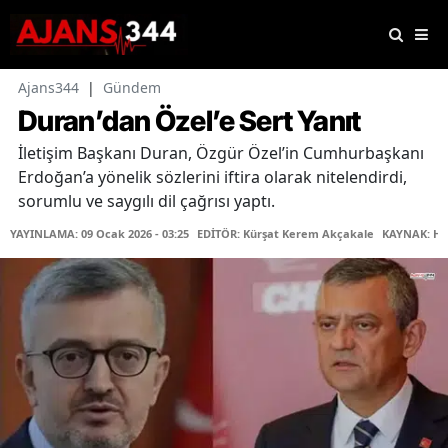
Ajans344
|
Gündem
Duran’dan Özel’e Sert Yanıt
İletişim Başkanı Duran, Özgür Özel’in Cumhurbaşkanı
Erdoğan’a yönelik sözlerini iftira olarak nitelendirdi,
sorumlu ve saygılı dil çağrısı yaptı.
YAYINLAMA: 09 Ocak 2026 - 03:25
EDİTÖR: Kürşat Kerem Akçakale
KAYNAK: Ha