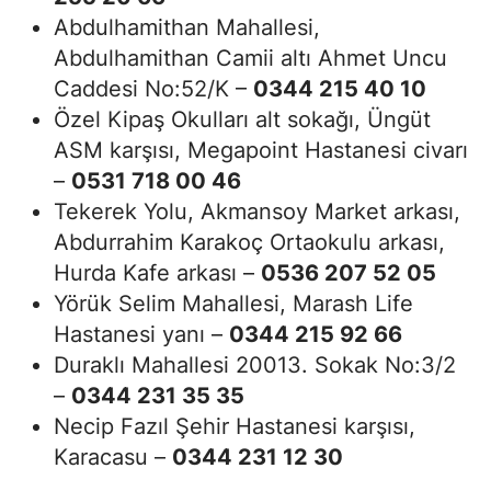
Abdulhamithan Mahallesi,
Abdulhamithan Camii altı Ahmet Uncu
Caddesi No:52/K –
0344 215 40 10
Özel Kipaş Okulları alt sokağı, Üngüt
ASM karşısı, Megapoint Hastanesi civarı
–
0531 718 00 46
Tekerek Yolu, Akmansoy Market arkası,
Abdurrahim Karakoç Ortaokulu arkası,
Hurda Kafe arkası –
0536 207 52 05
Yörük Selim Mahallesi, Marash Life
Hastanesi yanı –
0344 215 92 66
Duraklı Mahallesi 20013. Sokak No:3/2
–
0344 231 35 35
Necip Fazıl Şehir Hastanesi karşısı,
Karacasu –
0344 231 12 30