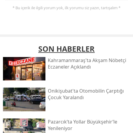
* Bu içerik ile ilgili yorum yok, ilk yorumu siz yazın, tartışalım *
SON HABERLER
Kahramanmaraş'ta Akşam Nöbetçi
Eczaneler Açıklandı
Onikişubat'ta Otomobilin Çarptığı
Çocuk Yaralandı
Pazarcık’ta Yollar Büyükşehir’le
Yenileniyor