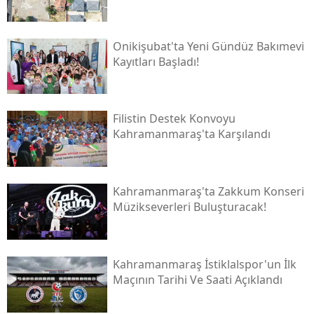
Onikişubat'ta Yeni Gündüz Bakımevi
Kayıtları Başladı!
Filistin Destek Konvoyu
Kahramanmaraş'ta Karşılandı
Kahramanmaraş'ta Zakkum Konseri
Müzikseverleri Buluşturacak!
Kahramanmaraş İstiklalspor'un İlk
Maçının Tarihi Ve Saati Açıklandı