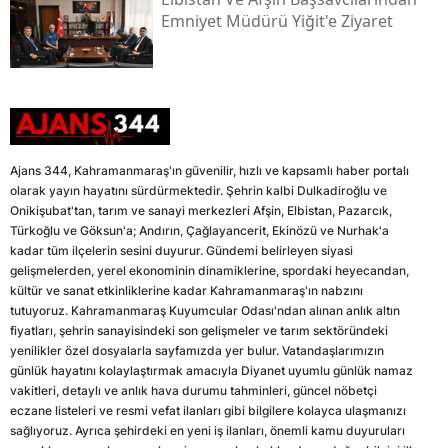
Emniyet Müdürü Yiğit'e Ziyaret
Ajans 344, Kahramanmaraş'ın güvenilir, hızlı ve kapsamlı haber portalı
olarak yayın hayatını sürdürmektedir. Şehrin kalbi Dulkadiroğlu ve
Onikişubat'tan, tarım ve sanayi merkezleri Afşin, Elbistan, Pazarcık,
Türkoğlu ve Göksun'a; Andırın, Çağlayancerit, Ekinözü ve Nurhak'a
kadar tüm ilçelerin sesini duyurur. Gündemi belirleyen siyasi
gelişmelerden, yerel ekonominin dinamiklerine, spordaki heyecandan,
kültür ve sanat etkinliklerine kadar Kahramanmaraş'ın nabzını
tutuyoruz. Kahramanmaraş Kuyumcular Odası'ndan alınan anlık altın
fiyatları, şehrin sanayisindeki son gelişmeler ve tarım sektöründeki
yenilikler özel dosyalarla sayfamızda yer bulur. Vatandaşlarımızın
günlük hayatını kolaylaştırmak amacıyla Diyanet uyumlu günlük namaz
vakitleri, detaylı ve anlık hava durumu tahminleri, güncel nöbetçi
eczane listeleri ve resmi vefat ilanları gibi bilgilere kolayca ulaşmanızı
sağlıyoruz. Ayrıca şehirdeki en yeni iş ilanları, önemli kamu duyuruları