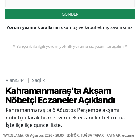
GÖNDER
Yorum yazma kurallarını
okumuş ve kabul etmiş sayılırsınız
* Bu içerik ile ilgili yorum yok, ilk yorumu siz yazın, tartışalım *
Ajans344
|
Sağlık
Kahramanmaraş'ta Akşam
Nöbetçi Eczaneler Açıklandı
Kahramanmaraş'ta 6 Ağustos Perşembe akşamı
nöbetçi olarak hizmet verecek eczaneler belli oldu.
İşte ilçe ilçe güncel liste.
YAYINLAMA: 06 Ağustos 2026 - 20:00
EDİTÖR: TUĞBA TAPAR
KAYNAK: eczane