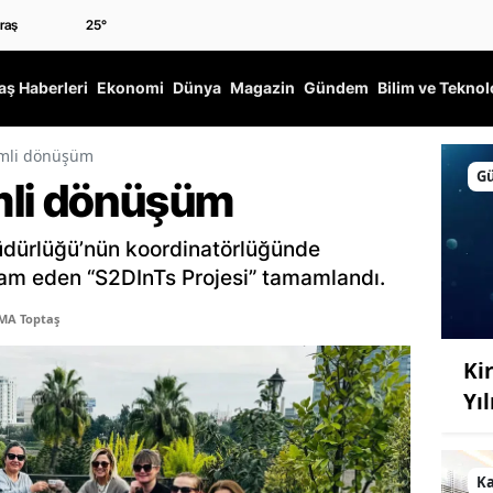
25
°
ş Haberleri
Ekonomi
Dünya
Magazin
Gündem
Bilim ve Teknol
emli dönüşüm
G
mli dönüşüm
Müdürlüğü’nün koordinatörlüğünde
evam eden “S2DInTs Projesi” tamamlandı.
MA Toptaş
Kir
Yı
K