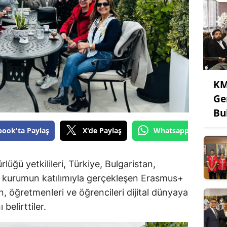
KM
Ge
Bu
book'ta Paylaş
X'de Paylaş
Whatsapp'tan Gönde
lüğü yetkilileri, Türkiye, Bulgaristan,
 kurumun katılımıyla gerçekleşen Erasmus+
in, öğretmenleri ve öğrencileri dijital dünyaya
belirttiler.