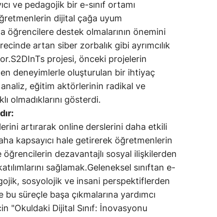
cı ve pedagojik bir e-sınıf ortamı
öğretmenlerin dijital çağa uyum
a öğrencilere destek olmalarının önemini
ecinde artan siber zorbalık gibi ayrımcılık
or.S2DInTs projesi, önceki projelerin
en deneyimlerle oluşturulan bir ihtiyaç
 analiz, eğitim aktörlerinin radikal ve
klı olmadıklarını gösterdi.
dır:
erini artırarak online derslerini daha etkili
daha kapsayıcı hale getirerek öğretmenlerin
 ve öğrencilerin dezavantajlı sosyal ilişkilerden
katılımlarını sağlamak.Geleneksel sınıftan e-
agojik, sosyolojik ve insani perspektiflerden
e bu süreçle başa çıkmalarına yardımcı
n "Okuldaki Dijital Sınıf: İnovasyonu