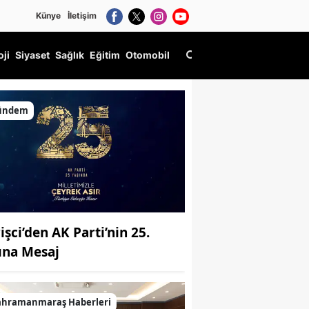
Künye
İletişim
oji
Siyaset
Sağlık
Eğitim
Otomobil
ündem
işci’den AK Parti’nin 25.
lına Mesaj
ahramanmaraş Haberleri