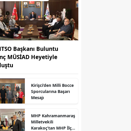
TSO Başkanı Buluntu
nç MÜSİAD Heyetiyle
luştu
r
Kirişci’den Milli Bocce
Sporcularına Başarı
Mesajı
MHP Kahramanmaraş
Milletvekili
Karakoç’tan MHP İlçe