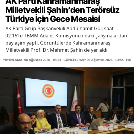
AK Parti Kahramanmaraş
Milletvekili Şahin’den Terörsüz
Türkiye İçin Gece Mesaisi
AK Parti Grup Başkanvekili Abdülhamit Gül, saat
02.15’te TBMM Adalet Komisyonu’ndaki çalışmalardan
paylaşım yaptı. Görüntülerde Kahramanmaraş
Milletvekili Prof. Dr. Mehmet Şahin de yer aldı.
YAYINLAMA: 08 Ağustos 2026 - 03:53
GÜNCELLEME: 08 Ağustos 2026 - 03:54
EDİT