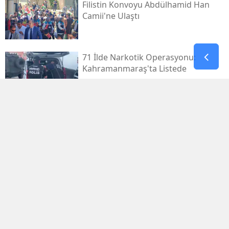
Filistin Konvoyu Abdülhamid Han
Camii'ne Ulaştı
71 İlde Narkotik Operasyonu:
Kahramanmaraş'ta Listede
Kahramanmaraş Deprem
Davalarında 14 Dosya Yargıtay'da
Osman Yenipınar'a Pençe 46'tan
Anlamlı Ziyaret
Kayseri'den Havalandı, 5,5 Saat
Sonra Kahramanmaraş'taydı