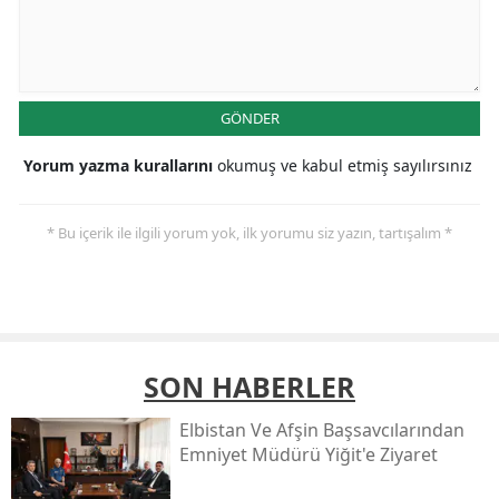
GÖNDER
Yorum yazma kurallarını
okumuş ve kabul etmiş sayılırsınız
* Bu içerik ile ilgili yorum yok, ilk yorumu siz yazın, tartışalım *
SON HABERLER
Elbistan Ve Afşin Başsavcılarından
Emniyet Müdürü Yiğit'e Ziyaret