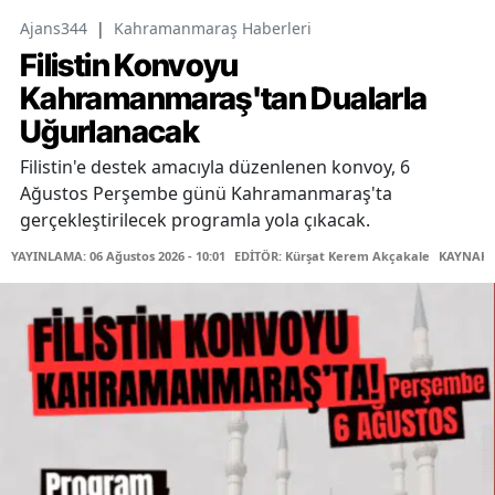
Ajans344
|
Kahramanmaraş Haberleri
Filistin Konvoyu
Kahramanmaraş'tan Dualarla
Uğurlanacak
Filistin'e destek amacıyla düzenlenen konvoy, 6
Ağustos Perşembe günü Kahramanmaraş'ta
gerçekleştirilecek programla yola çıkacak.
YAYINLAMA: 06 Ağustos 2026 - 10:01
EDİTÖR: Kürşat Kerem Akçakale
KAYNAK: 