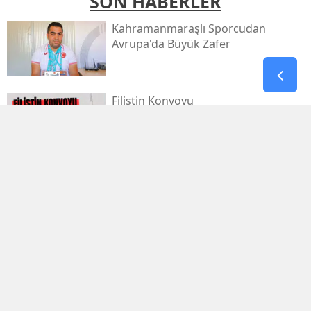
SON HABERLER
Kahramanmaraşlı Sporcudan
Avrupa'da Büyük Zafer
Filistin Konvoyu
Kahramanmaraş'tan Dualarla
Uğurlanacak
Afşinspor’dan Çifte Transfer Hamlesi
Cumhurbaşkanı Erdoğan'dan
'terörsüz Türkiye' Mesajı