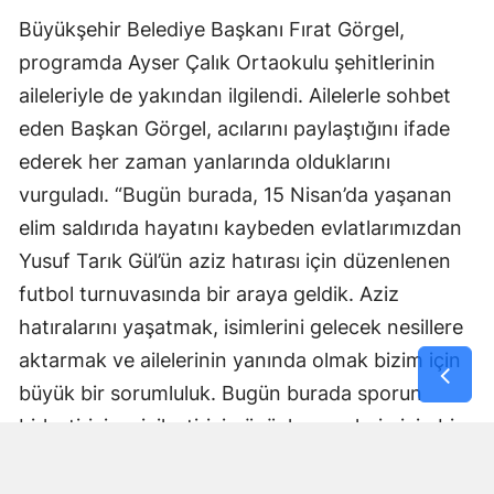
Büyükşehir Belediye Başkanı Fırat Görgel,
programda Ayser Çalık Ortaokulu şehitlerinin
aileleriyle de yakından ilgilendi. Ailelerle sohbet
eden Başkan Görgel, acılarını paylaştığını ifade
ederek her zaman yanlarında olduklarını
vurguladı. “Bugün burada, 15 Nisan’da yaşanan
elim saldırıda hayatını kaybeden evlatlarımızdan
Yusuf Tarık Gül’ün aziz hatırası için düzenlenen
futbol turnuvasında bir araya geldik. Aziz
hatıralarını yaşatmak, isimlerini gelecek nesillere
aktarmak ve ailelerinin yanında olmak bizim için
büyük bir sorumluluk. Bugün burada sporun
birleştirici ve iyileştirici gücüyle gençlerimizin bir
araya geldiğini görmek bizler için de son derece
anlamlı.