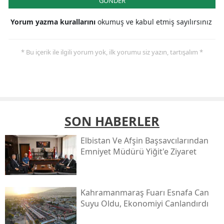
GÖNDER
Yorum yazma kurallarını
okumuş ve kabul etmiş sayılırsınız
* Bu içerik ile ilgili yorum yok, ilk yorumu siz yazın, tartışalım *
SON HABERLER
Elbistan Ve Afşin Başsavcılarından
Emniyet Müdürü Yiğit'e Ziyaret
Kahramanmaraş Fuarı Esnafa Can
Suyu Oldu, Ekonomiyi Canlandırdı