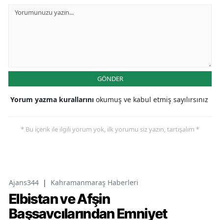
GÖNDER
Yorum yazma kurallarını
okumuş ve kabul etmiş sayılırsınız
* Bu içerik ile ilgili yorum yok, ilk yorumu siz yazın, tartışalım *
Ajans344
|
Kahramanmaraş Haberleri
Elbistan ve Afşin
Başsavcılarından Emniyet