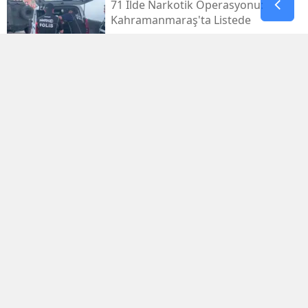
71 İlde Narkotik Operasyonu:
Kahramanmaraş'ta Listede
Kahramanmaraş Deprem
Davalarında 14 Dosya Yargıtay'da
Osman Yenipınar'a Pençe 46'tan
Anlamlı Ziyaret
Kayseri'den Havalandı, 5,5 Saat
Sonra Kahramanmaraş'taydı
Şennur Üzgen’in “tekâmül” Eseri
Upsd Yaz Sergisi’nde