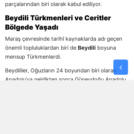
parçalarından biri olarak kabul ediliyor.
Beydili Türkmenleri ve Ceritler
Bölgede Yaşadı
Maraş çevresinde tarihî kaynaklarda adı geçen
önemli topluluklardan biri de
Beydili
boyuna
mensup Türkmenlerdi.
Beydililer, Oğuzların 24 boyundan biri olarak
Anadolu’ya geldikten sonra Güneydoğu Anadolu
ve Çukurova çevresine yayıldı. Zamanla Dulkadirli
Türkmenlerinin önemli unsurlarından biri haline
geldiler.
Beydili boyuyla bağlantılı
Cerit ve Tecirli
aşiretlerinin
de Dulkadirli Türkmen toplulukları