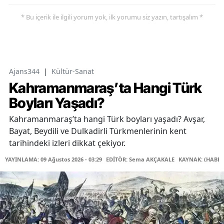
* Bu içerik ile ilgili yorum yok, ilk yorumu siz yazın, tartışalım *
Ajans344
|
Kültür-Sanat
Kahramanmaraş’ta Hangi Türk
Boyları Yaşadı?
Kahramanmaraş’ta hangi Türk boyları yaşadı? Avşar,
Bayat, Beydili ve Dulkadirli Türkmenlerinin kent
tarihindeki izleri dikkat çekiyor.
YAYINLAMA: 09 Ağustos 2026 - 03:29
EDİTÖR: Sema AKÇAKALE
KAYNAK: (HABER