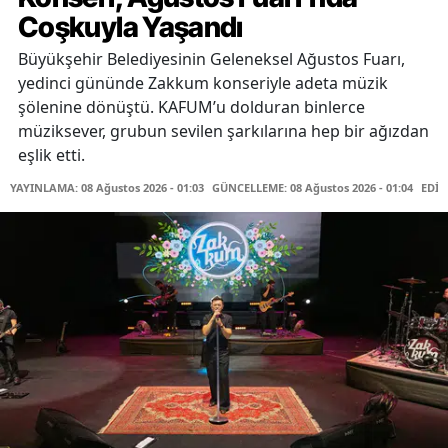
Coşkuyla Yaşandı
Büyükşehir Belediyesinin Geleneksel Ağustos Fuarı,
yedinci gününde Zakkum konseriyle adeta müzik
şölenine dönüştü. KAFUM’u dolduran binlerce
müziksever, grubun sevilen şarkılarına hep bir ağızdan
eşlik etti.
YAYINLAMA: 08 Ağustos 2026 - 01:03
GÜNCELLEME: 08 Ağustos 2026 - 01:04
EDİT