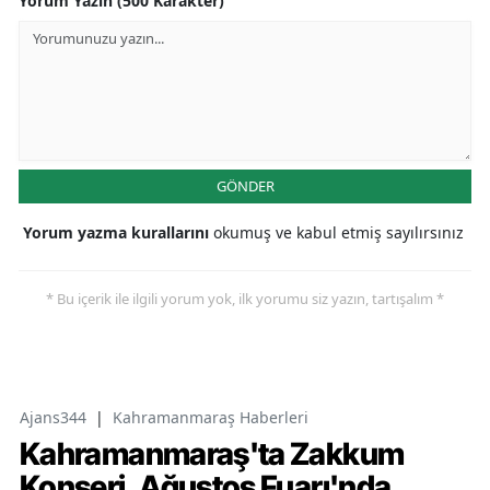
Yorum Yazın (500 Karakter)
GÖNDER
Yorum yazma kurallarını
okumuş ve kabul etmiş sayılırsınız
* Bu içerik ile ilgili yorum yok, ilk yorumu siz yazın, tartışalım *
Ajans344
|
Kahramanmaraş Haberleri
Kahramanmaraş'ta Zakkum
Konseri, Ağustos Fuarı'nda