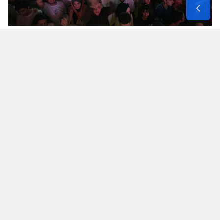
Yorumlar
İsim*
Yorum Yazın (500 Karakter)
GÖNDER
Yorum yazma kurallarını
okumuş ve kabul etmiş sayılırsınız