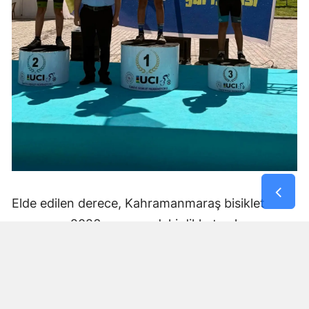
Elde edilen derece, Kahramanmaraş bisiklet
sporunun 2026 sezonundaki dikkat çeken
sonuçlarından biri oldu.
Başarı Serisini Beydağı’nda
Sürdürdü