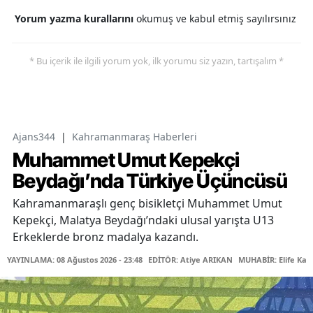
Yorum yazma kurallarını
okumuş ve kabul etmiş sayılırsınız
* Bu içerik ile ilgili yorum yok, ilk yorumu siz yazın, tartışalım *
Ajans344
|
Kahramanmaraş Haberleri
Muhammet Umut Kepekçi
Beydağı’nda Türkiye Üçüncüsü
Kahramanmaraşlı genç bisikletçi Muhammet Umut
Kepekçi, Malatya Beydağı’ndaki ulusal yarışta U13
Erkeklerde bronz madalya kazandı.
YAYINLAMA: 08 Ağustos 2026 - 23:48
EDİTÖR: Atiye ARIKAN
MUHABİR: Elife Kar