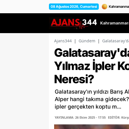
08 Ağustos 2026, Cumartesi
Kahramanmara
Ajans344
|
Gündem
|
Galatasaray'da
Galatasaray'da
Yılmaz İpler K
Neresi?
Galatasaray'ın yıldızı Barış 
Alper hangi takıma gidecek?
ipler gerçekten koptu m...
YAYINLAMA: 26 Ekim 2025 - 17:55
EDİTÖR: Kür