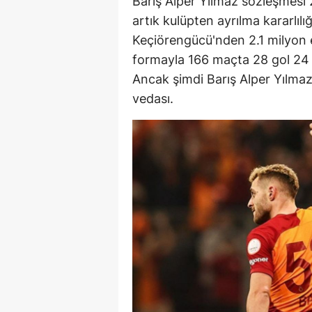
Barış Alper Yılmaz sözleşmesi 
artık kulüpten ayrılma kararlılı
Keçiörengücü'nden 2.1 milyon eur
formayla 166 maçta 28 gol 24 as
Ancak şimdi Barış Alper Yılmaz
vedası.