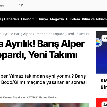
41
°
ş Haberleri
Ekonomi
Dünya
Magazin
Gündem
Bilim ve Teknol
 Ayrılık! Barış Alper Yılmaz İpler Kopardı, Yeni Takımı Neresi?
K
 Ayrılık! Barış Alper
opardı, Yeni Takımı
Alper Yılmaz takımdan ayrılıyor mu? Barış
KM
 Bodo/Glimt maçında yaşananlar sonrası
Bi
şat Kerem Akçakale
KAYNAK: Haber Merkezi
Sa