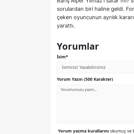
Barış Alper Yılmaz'ı satar mı? 
sorulardan biri haline geldi. F
çeken oyuncunun ayrılık kararı,
yarattı.
Yorumlar
İsim*
Yorum Yazın (500 Karakter)
Yorum yazma kurallarını
okumuş ve k