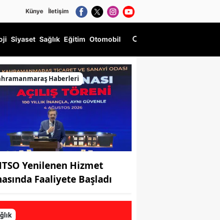
Künye
İletişim
oji
Siyaset
Sağlık
Eğitim
Otomobil
ahramanmaraş Haberleri
TSO Yenilenen Hizmet
nasında Faaliyete Başladı
ğlık