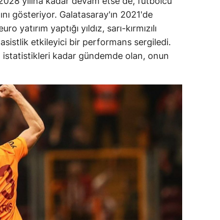
2028 yılına kadar devam etse de, futbolcu
ğını gösteriyor. Galatasaray'ın 2021'de
o yatırım yaptığı yıldız, sarı-kırmızılı
istlik etkileyici bir performans sergiledi.
 istatistikleri kadar gündemde olan, onun