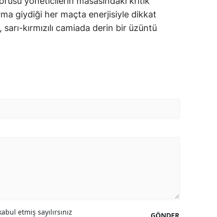
sorusu yöneticilerin masasındaki kritik
orma giydiği her maçta enerjisiyle dikkat
 sarı-kırmızılı camiada derin bir üzüntü
abul etmiş sayılırsınız
GÖNDER