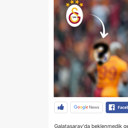
Face
Galatasaray'da beklenmedik geli