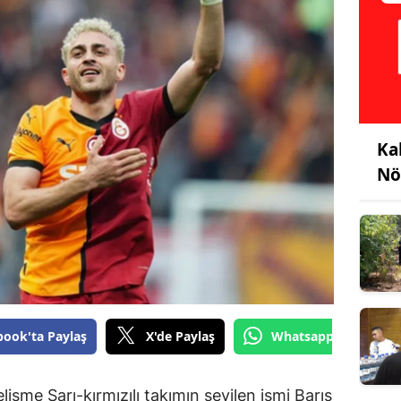
Ka
Nö
book'ta Paylaş
X'de Paylaş
Whatsapp'tan Gönde
şme Sarı-kırmızılı takımın sevilen ismi Barış