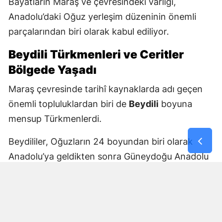
Bayatların Maraş ve çevresindeki varlığı,
Anadolu’daki Oğuz yerleşim düzeninin önemli
parçalarından biri olarak kabul ediliyor.
Beydili Türkmenleri ve Ceritler
Bölgede Yaşadı
Maraş çevresinde tarihî kaynaklarda adı geçen
önemli topluluklardan biri de
Beydili
boyuna
mensup Türkmenlerdi.
Beydililer, Oğuzların 24 boyundan biri olarak
Anadolu’ya geldikten sonra Güneydoğu Anadolu
ve Çukurova çevresine yayıldı. Zamanla Dulkadirli
Türkmenlerinin önemli unsurlarından biri haline
geldiler.