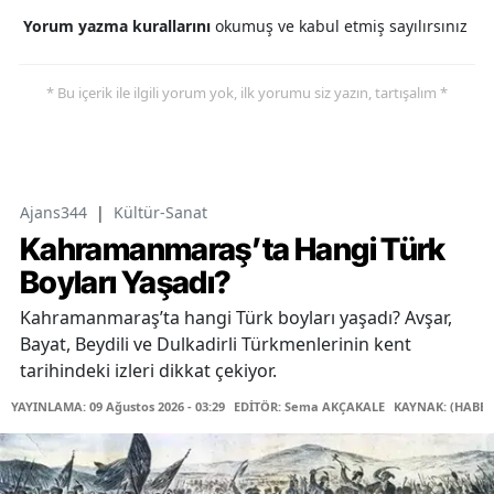
Yorum yazma kurallarını
okumuş ve kabul etmiş sayılırsınız
* Bu içerik ile ilgili yorum yok, ilk yorumu siz yazın, tartışalım *
Ajans344
|
Kültür-Sanat
Kahramanmaraş’ta Hangi Türk
Boyları Yaşadı?
Kahramanmaraş’ta hangi Türk boyları yaşadı? Avşar,
Bayat, Beydili ve Dulkadirli Türkmenlerinin kent
tarihindeki izleri dikkat çekiyor.
YAYINLAMA: 09 Ağustos 2026 - 03:29
EDİTÖR: Sema AKÇAKALE
KAYNAK: (HABER