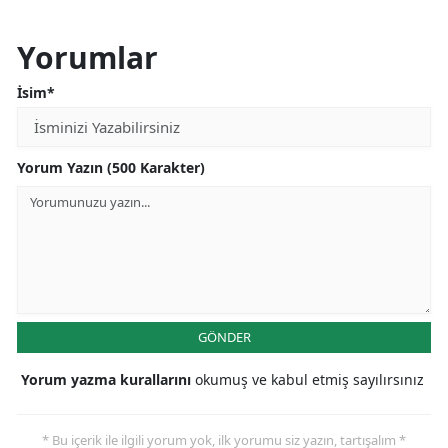
Yorumlar
İsim*
Yorum Yazın (500 Karakter)
GÖNDER
Yorum yazma kurallarını
okumuş ve kabul etmiş sayılırsınız
* Bu içerik ile ilgili yorum yok, ilk yorumu siz yazın, tartışalım *