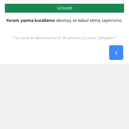
GÖNDER
Yorum yazma kurallarını
okumuş ve kabul etmiş sayılırsınız
* Bu içerik ile ilgili yorum yok, ilk yorumu siz yazın, tartışalım *
SON HABERLER
Galatasaray İlk Yarıyı Villarreal
Karşısında Geride Kapattı
Kahramanmaraş’ta Nöbetçi
Eczaneler 8 Ağustos