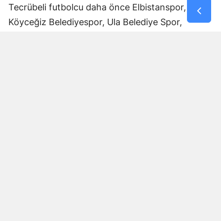
Tecrübeli futbolcu daha önce Elbistanspor,
Köyceğiz Belediyespor, Ula Belediye Spor,
Marmaris Gücü Spor Kulübü, Dalyanspor,
Ortaköy Spor, Göksun Ülkü Spor, Araban
Belediye Spor ve Elbistan Feda Spor formalarını
giydi.
Bölgesel Amatör Lig’de 12 karşılaşmada görev
alan Ali Çam, bu maçlarda bir gol kaydetti.
Çam’ın saha içindeki deneyimi ve farklı
kulüplerde edindiği tecrübeyle Afşinspor’un yeni
sezon hedeflerine katkı sağlaması bekleniyor.
Transfer Çalışmaları Devam Edecek
Afşinspor’un Muhammet Kadir Arslan ve Ali Çam
transferleriyle sınırlı kalmayacağı öğrenildi. Mavi-