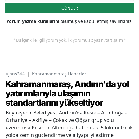
GÖNDER
Yorum yazma kurallarını
okumuş ve kabul etmiş sayılırsınız
* Bu içerik ile ilgili yorum yok, ilk yorumu siz yazın, tartışalım *
Ajans344
|
Kahramanmaraş Haberleri
Kahramanmaraş, Andırın'da yol
yatırımlarıyla ulaşımın
standartlarını yükseltiyor
Büyükşehir Belediyesi, Andırın’da Kesik – Altınboğa -
Orhaniye – Akifiye – Çokak ve Çiğşar grup yolu
üzerindeki Kesik ile Altınboğa hattındaki 5 kilometrelik
yolda zemin güçlendirme ve altyapı iyileştirme