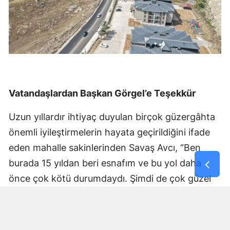
Vatandaşlardan Başkan Görgel’e Teşekkür
Uzun yıllardır ihtiyaç duyulan birçok güzergâhta
önemli iyileştirmelerin hayata geçirildiğini ifade
eden mahalle sakinlerinden Savaş Avcı, “Ben
burada 15 yıldan beri esnafım ve bu yol daha
önce çok kötü durumdaydı. Şimdi de çok güzel
hale getiriliyor. Büyükşehir Belediye Başkanımız
Fırat Görgel’e verdiği hizmetten dolayı çok
teşekkür ederim. Bizleri tozdan topraktan