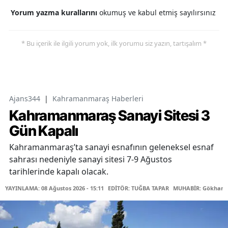
Yorum yazma kurallarını
okumuş ve kabul etmiş sayılırsınız
* Bu içerik ile ilgili yorum yok, ilk yorumu siz yazın, tartışalım *
Ajans344
|
Kahramanmaraş Haberleri
Kahramanmaraş Sanayi Sitesi 3
Gün Kapalı
Kahramanmaraş’ta sanayi esnafının geleneksel esnaf
sahrası nedeniyle sanayi sitesi 7-9 Ağustos
tarihlerinde kapalı olacak.
YAYINLAMA: 08 Ağustos 2026 - 15:11
EDİTÖR: TUĞBA TAPAR
MUHABİR: Gökhan 