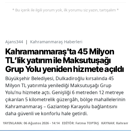
* Bu içerik ile ilgili yorum yok, ilk yorumu siz yazın, tartışalım *
Ajans344
|
Kahramanmaraş Haberleri
Kahramanmaraş'ta 45 Milyon
TL’lik yatırım ile Maksutuşağı
Grup Yolu yeniden hizmete açıldı
Büyükşehir Belediyesi, Dulkadiroğlu kırsalında 45
Milyon TL yatırımla yenilediği Maksutuşağı Grup
Yolu’nu hizmete açtı. Genişliği 6 metreden 12 metreye
çıkarılan 5 kilometrelik güzergâh, bölge mahallelerinin
Kahramanmaraş – Gaziantep Karayolu bağlantısını
daha güvenli ve konforlu hale getirdi.
YAYINLAMA: 06 Ağustos 2026 - 14:14
EDİTÖR: Fatma TOPTAŞ
KAYNAK: Kahraman