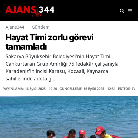
Ajans344
|
Gündem
Hayat Timi zorlu görevi
tamamladı
Sakarya Büyükşehir Belediyesi'nin Hayat Timi
Cankurtaran Grup Amirliği 75 fedakâr çalışanıyla
Karadeniz'in incisi Karasu, Kocaali, Kaynarca
sahillerinde adeta g...
YAYINLAMA: 16 Eylül 2025 - 10:20
GÜNCELLEME: 16 Eylül 2025 - 12:31
EDİTÖR: Fa