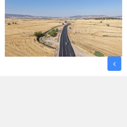
Kırsal Mahallelerin Kahramanmaraş – Gaziantep
Yoluna Bağlantısı Güçlendi
Maksutuşağı Grup Yolu, yalnızca bir mahalleye
hizmet veren bir güzergâh olmanın ötesinde,
Dulkadiroğlu kırsalındaki birçok yerleşim yerinin
Gaziantep yolu ile bağlantısını sağlayan önemli