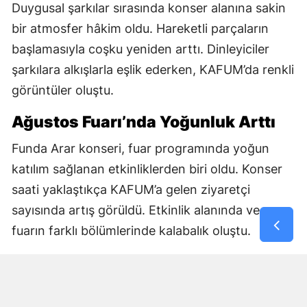
Duygusal şarkılar sırasında konser alanına sakin
bir atmosfer hâkim oldu. Hareketli parçaların
başlamasıyla coşku yeniden arttı. Dinleyiciler
şarkılara alkışlarla eşlik ederken, KAFUM’da renkli
görüntüler oluştu.
Ağustos Fuarı’nda Yoğunluk Arttı
Funda Arar konseri, fuar programında yoğun
katılım sağlanan etkinliklerden biri oldu. Konser
saati yaklaştıkça KAFUM’a gelen ziyaretçi
sayısında artış görüldü. Etkinlik alanında ve
fuarın farklı bölümlerinde kalabalık oluştu.
Konseri izlemek isteyen vatandaşlar, program
öncesinde alandaki yerlerini aldı. Katılımcılar hem
fuar etkinliklerinden yararlandı hem de Funda