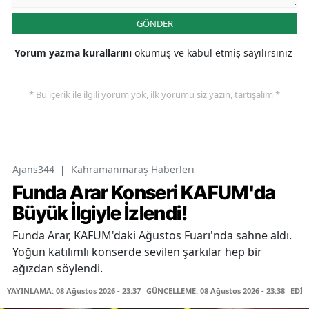
GÖNDER
Yorum yazma kurallarını
okumuş ve kabul etmiş sayılırsınız
* Bu içerik ile ilgili yorum yok, ilk yorumu siz yazın, tartışalım *
Ajans344
|
Kahramanmaraş Haberleri
Funda Arar Konseri KAFUM'da
Büyük İlgiyle İzlendi!
Funda Arar, KAFUM'daki Ağustos Fuarı'nda sahne aldı.
Yoğun katılımlı konserde sevilen şarkılar hep bir
ağızdan söylendi.
YAYINLAMA: 08 Ağustos 2026 - 23:37
GÜNCELLEME: 08 Ağustos 2026 - 23:38
EDİT