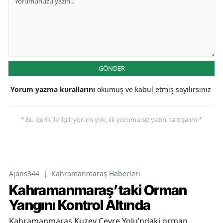
GÖNDER
Yorum yazma kurallarını
okumuş ve kabul etmiş sayılırsınız
* Bu içerik ile ilgili yorum yok, ilk yorumu siz yazın, tartışalım *
Ajans344
|
Kahramanmaraş Haberleri
Kahramanmaraş’taki Orman
Yangını Kontrol Altında
Kahramanmaraş Kuzey Çevre Yolu’ndaki orman