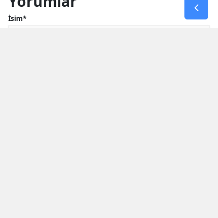
Yorumlar
İsim*
Yorum Yazın (500 Karakter)
GÖNDER
Yorum yazma kurallarını
okumuş ve kabul etmiş sayılırsınız
* Bu içerik ile ilgili yorum yok, ilk yorumu siz yazın, tartışalım *