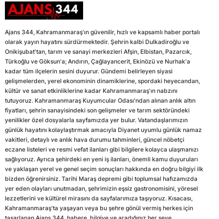
Ajans 344, Kahramanmaraş'ın güvenilir, hızlı ve kapsamlı haber portalı
olarak yayın hayatını sürdürmektedir. Şehrin kalbi Dulkadiroğlu ve
Onikişubat'tan, tarım ve sanayi merkezleri Afşin, Elbistan, Pazarcık,
Türkoğlu ve Göksun'a; Andırın, Çağlayancerit, Ekinözü ve Nurhak'a
kadar tüm ilçelerin sesini duyurur. Gündemi belirleyen siyasi
gelişmelerden, yerel ekonominin dinamiklerine, spordaki heyecandan,
kültür ve sanat etkinliklerine kadar Kahramanmaraş'ın nabzını
tutuyoruz. Kahramanmaraş Kuyumcular Odası'ndan alınan anlık altın
fiyatları, şehrin sanayisindeki son gelişmeler ve tarım sektöründeki
yenilikler özel dosyalarla sayfamızda yer bulur. Vatandaşlarımızın
günlük hayatını kolaylaştırmak amacıyla Diyanet uyumlu günlük namaz
vakitleri, detaylı ve anlık hava durumu tahminleri, güncel nöbetçi
eczane listeleri ve resmi vefat ilanları gibi bilgilere kolayca ulaşmanızı
sağlıyoruz. Ayrıca şehirdeki en yeni iş ilanları, önemli kamu duyuruları
ve yaklaşan yerel ve genel seçim sonuçları hakkında en doğru bilgiyi ilk
bizden öğrenirsiniz. Tarihi Maraş depremi gibi toplumsal hafızamızda
yer eden olayları unutmadan, şehrimizin eşsiz gastronomisini, yöresel
lezzetlerini ve kültürel mirasını da sayfalarımıza taşıyoruz. Kısacası,
Kahramanmaraş'ta yaşayan veya bu şehre gönül vermiş herkes için
tasarlanan Ajans 344, habere, bilgiye ve aradığınız her şeye