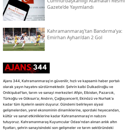
Cumhurbaşkanlığı Atamaları Resmi
Gazete’de Yayımlandı
Kahramanmaraş’tan Bandırma’ya:
Emirhan Ayhan’dan 2 Gol
Ajans 344, Kahramanmaraş'ın güvenilir, hızlı ve kapsamlı haber portalı
olarak yayın hayatını sürdürmektedir. Şehrin kalbi Dulkadiroğlu ve
Onikişubat'tan, tarım ve sanayi merkezleri Afşin, Elbistan, Pazarcık,
Türkoğlu ve Göksun'a; Andırın, Çağlayancerit, Ekinözü ve Nurhak'a
kadar tüm ilçelerin sesini duyurur. Gündemi belirleyen siyasi
gelişmelerden, yerel ekonominin dinamiklerine, spordaki heyecandan,
kültür ve sanat etkinliklerine kadar Kahramanmaraş'ın nabzını
tutuyoruz. Kahramanmaraş Kuyumcular Odası'ndan alınan anlık altın
fiyatları, şehrin sanayisindeki son gelişmeler ve tarım sektöründeki