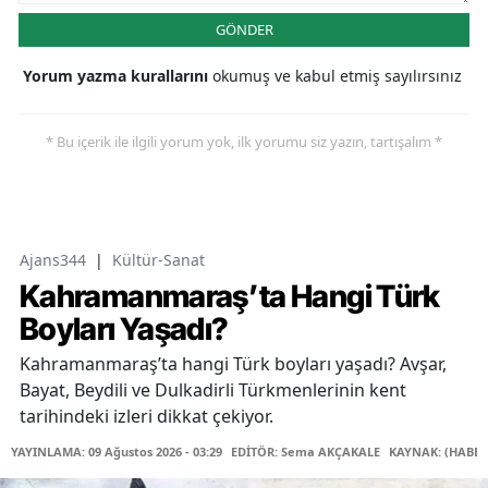
GÖNDER
Yorum yazma kurallarını
okumuş ve kabul etmiş sayılırsınız
* Bu içerik ile ilgili yorum yok, ilk yorumu siz yazın, tartışalım *
Ajans344
|
Kültür-Sanat
Kahramanmaraş’ta Hangi Türk
Boyları Yaşadı?
Kahramanmaraş’ta hangi Türk boyları yaşadı? Avşar,
Bayat, Beydili ve Dulkadirli Türkmenlerinin kent
tarihindeki izleri dikkat çekiyor.
YAYINLAMA: 09 Ağustos 2026 - 03:29
EDİTÖR: Sema AKÇAKALE
KAYNAK: (HABER