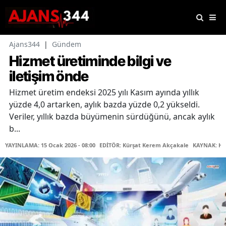
Ajans344
|
Gündem
Hizmet üretiminde bilgi ve
iletişim önde
Hizmet üretim endeksi 2025 yılı Kasım ayında yıllık
yüzde 4,0 artarken, aylık bazda yüzde 0,2 yükseldi.
Veriler, yıllık bazda büyümenin sürdüğünü, ancak aylık
b...
YAYINLAMA: 15 Ocak 2026 - 08:00
EDİTÖR: Kürşat Kerem Akçakale
KAYNAK: Ha