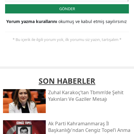
GÖNDER
Yorum yazma kurallarını
okumuş ve kabul etmiş sayılırsınız
* Bu içerik ile ilgili yorum yok, ilk yorumu siz yazın, tartışalım *
SON HABERLER
Zuhal Karakoç’tan Tbmm’de Şehit
Yakınları Ve Gaziler Mesajı
Ak Parti Kahramanmaraş İl
Başkanlığı'ndan Cengiz Topel’i Anma