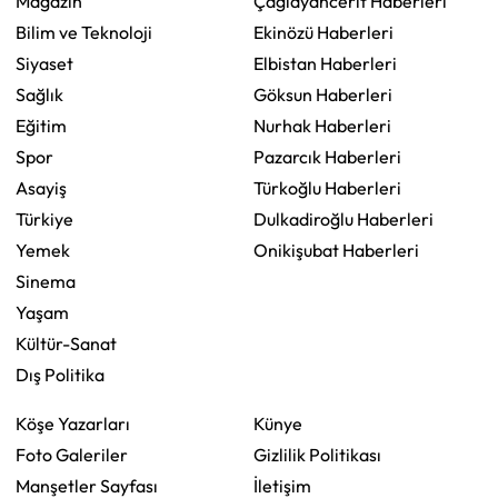
Magazin
Çağlayancerit Haberleri
Bilim ve Teknoloji
Ekinözü Haberleri
Siyaset
Elbistan Haberleri
Sağlık
Göksun Haberleri
Eğitim
Nurhak Haberleri
Spor
Pazarcık Haberleri
Asayiş
Türkoğlu Haberleri
Türkiye
Dulkadiroğlu Haberleri
Yemek
Onikişubat Haberleri
Sinema
Yaşam
Kültür-Sanat
Dış Politika
Köşe Yazarları
Künye
Foto Galeriler
Gizlilik Politikası
Manşetler Sayfası
İletişim