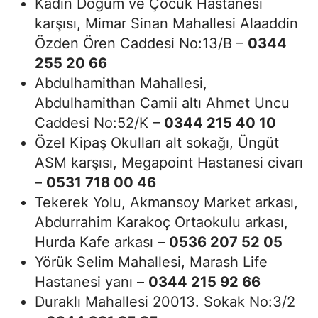
Kadın Doğum ve Çocuk Hastanesi
karşısı, Mimar Sinan Mahallesi Alaaddin
Özden Ören Caddesi No:13/B –
0344
255 20 66
Abdulhamithan Mahallesi,
Abdulhamithan Camii altı Ahmet Uncu
Caddesi No:52/K –
0344 215 40 10
Özel Kipaş Okulları alt sokağı, Üngüt
ASM karşısı, Megapoint Hastanesi civarı
–
0531 718 00 46
Tekerek Yolu, Akmansoy Market arkası,
Abdurrahim Karakoç Ortaokulu arkası,
Hurda Kafe arkası –
0536 207 52 05
Yörük Selim Mahallesi, Marash Life
Hastanesi yanı –
0344 215 92 66
Duraklı Mahallesi 20013. Sokak No:3/2