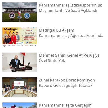
Kahramanmaraş İstiklalspor'un İlk
Maçının Tarihi Ve Saati Açıklandı
Madrigal Bu Akşam
Kahramanmaraş Ağustos Fuarı'nda
Mehmet Şahin: Genel Af Ve Kişiye
Özel Statü Yok
Zuhal Karakoç Dora: Komisyon
Raporu Geleceğe Işık Tutacak
Kahramanmaraş'ta Gerçeğini