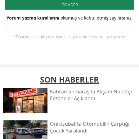
GÖNDER
Yorum yazma kurallarını
okumuş ve kabul etmiş sayılırsınız
* Bu içerik ile ilgili yorum yok, ilk yorumu siz yazın, tartışalım *
SON HABERLER
Kahramanmaraş'ta Akşam Nöbetçi
Eczaneler Açıklandı
Onikişubat'ta Otomobilin Çarptığı
Çocuk Yaralandı