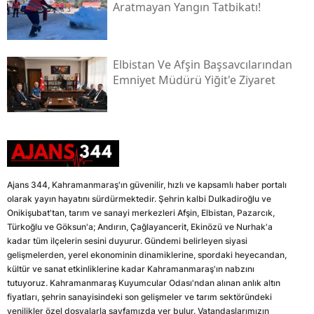
Aratmayan Yangın Tatbikatı!
Elbistan Ve Afşin Başsavcılarından
Emniyet Müdürü Yiğit'e Ziyaret
Ajans 344, Kahramanmaraş'ın güvenilir, hızlı ve kapsamlı haber portalı
olarak yayın hayatını sürdürmektedir. Şehrin kalbi Dulkadiroğlu ve
Onikişubat'tan, tarım ve sanayi merkezleri Afşin, Elbistan, Pazarcık,
Türkoğlu ve Göksun'a; Andırın, Çağlayancerit, Ekinözü ve Nurhak'a
kadar tüm ilçelerin sesini duyurur. Gündemi belirleyen siyasi
gelişmelerden, yerel ekonominin dinamiklerine, spordaki heyecandan,
kültür ve sanat etkinliklerine kadar Kahramanmaraş'ın nabzını
tutuyoruz. Kahramanmaraş Kuyumcular Odası'ndan alınan anlık altın
fiyatları, şehrin sanayisindeki son gelişmeler ve tarım sektöründeki
yenilikler özel dosyalarla sayfamızda yer bulur. Vatandaşlarımızın