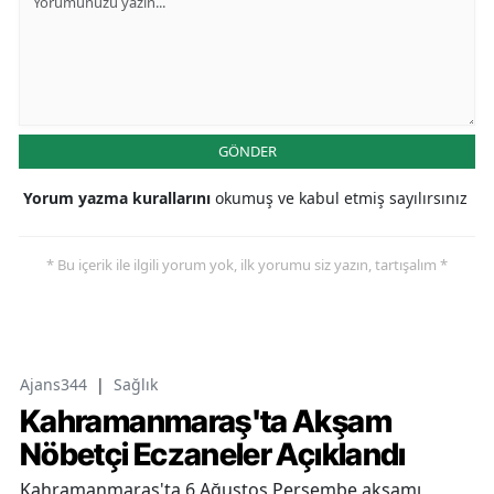
GÖNDER
Yorum yazma kurallarını
okumuş ve kabul etmiş sayılırsınız
* Bu içerik ile ilgili yorum yok, ilk yorumu siz yazın, tartışalım *
Ajans344
|
Sağlık
Kahramanmaraş'ta Akşam
Nöbetçi Eczaneler Açıklandı
Kahramanmaraş'ta 6 Ağustos Perşembe akşamı