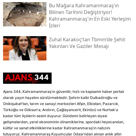
Bu Mağara Kahramanmaraş’ın
Bilinen Tarihini Değiştiriyor!
Kahramanmaraş'ın En Eski Yerleşim
İzleri
Zuhal Karakoç’tan Tbmm’de Şehit
Yakınları Ve Gaziler Mesajı
Ajans 344, Kahramanmaraş'ın güvenilir, hızlı ve kapsamlı haber portalı
olarak yayın hayatını sürdürmektedir. Şehrin kalbi Dulkadiroğlu ve
Onikişubat'tan, tarım ve sanayi merkezleri Afşin, Elbistan, Pazarcık,
Türkoğlu ve Göksun'a; Andırın, Çağlayancerit, Ekinözü ve Nurhak'a
kadar tüm ilçelerin sesini duyurur. Gündemi belirleyen siyasi
gelişmelerden, yerel ekonominin dinamiklerine, spordaki heyecandan,
kültür ve sanat etkinliklerine kadar Kahramanmaraş'ın nabzını
tutuyoruz. Kahramanmaraş Kuyumcular Odası'ndan alınan anlık altın