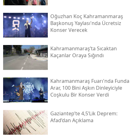
Oğuzhan Koç Kahramanmaraş
Başkonuş Yaylası'nda Ücretsiz
Konser Verecek
Kahramanmaraş’ta Sıcaktan
Kaçanlar Oraya Sığındı
Kahramanmaraş Fuarı'nda Funda
Arar, 100 Bini Aşkın Dinleyiciyle
Coşkulu Bir Konser Verdi
Gaziantep’te 4,5’lik Deprem:
Afad’dan Açıklama