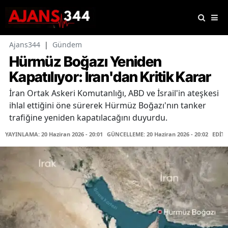
Ajans344
|
Gündem
Hürmüz Boğazı Yeniden
Kapatılıyor: İran'dan Kritik Karar
İran Ortak Askeri Komutanlığı, ABD ve İsrail'in ateşkesi
ihlal ettiğini öne sürerek Hürmüz Boğazı'nın tanker
trafiğine yeniden kapatılacağını duyurdu.
YAYINLAMA: 20 Haziran 2026 - 20:01
GÜNCELLEME: 20 Haziran 2026 - 20:02
EDİT