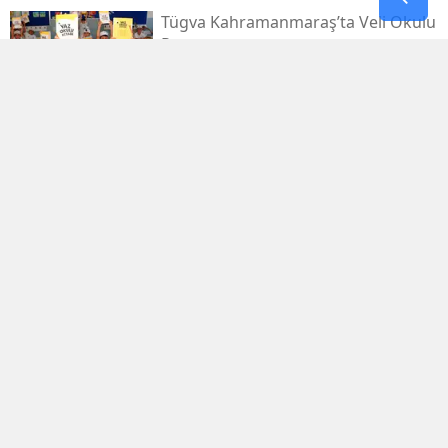
Tügva Kahramanmaraş’ta Veli Okulu
Programı
Deaş’a Dev Operasyon: 30 İlde 104
Şüpheli Yakalandı
Funda Arar, Kahramanmaraş
Uluslararası Fuarı'nda Unutulmaz
Bir Konser Verecek
Kahramanmaraş’ta İki Firari İçin
Yolun Sonu
Kahramanmaraş'ta Hacı Murat