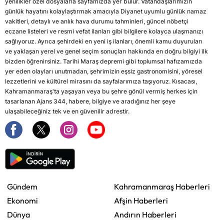
yenilikler özel dosyalarla sayfamızda yer bulur. Vatandaşlarımızın
günlük hayatını kolaylaştırmak amacıyla Diyanet uyumlu günlük namaz
vakitleri, detaylı ve anlık hava durumu tahminleri, güncel nöbetçi
eczane listeleri ve resmi vefat ilanları gibi bilgilere kolayca ulaşmanızı
sağlıyoruz. Ayrıca şehirdeki en yeni iş ilanları, önemli kamu duyuruları
ve yaklaşan yerel ve genel seçim sonuçları hakkında en doğru bilgiyi ilk
bizden öğrenirsiniz. Tarihi Maraş depremi gibi toplumsal hafızamızda
yer eden olayları unutmadan, şehrimizin eşsiz gastronomisini, yöresel
lezzetlerini ve kültürel mirasını da sayfalarımıza taşıyoruz. Kısacası,
Kahramanmaraş'ta yaşayan veya bu şehre gönül vermiş herkes için
tasarlanan Ajans 344, habere, bilgiye ve aradığınız her şeye
ulaşabileceğiniz tek ve en güvenilir adrestir.
Gündem
Kahramanmaraş Haberleri
Ekonomi
Afşin Haberleri
Dünya
Andırın Haberleri