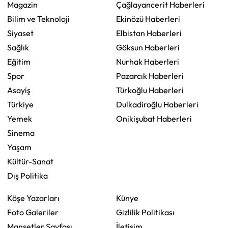
Magazin
Çağlayancerit Haberleri
Bilim ve Teknoloji
Ekinözü Haberleri
Siyaset
Elbistan Haberleri
Sağlık
Göksun Haberleri
Eğitim
Nurhak Haberleri
Spor
Pazarcık Haberleri
Asayiş
Türkoğlu Haberleri
Türkiye
Dulkadiroğlu Haberleri
Yemek
Onikişubat Haberleri
Sinema
Yaşam
Kültür-Sanat
Dış Politika
Köşe Yazarları
Künye
Foto Galeriler
Gizlilik Politikası
Manşetler Sayfası
İletişim