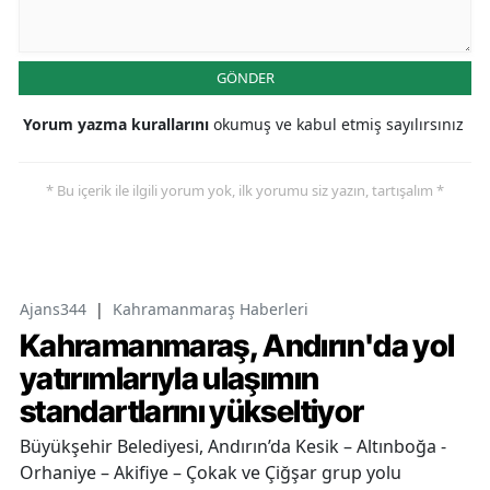
GÖNDER
Yorum yazma kurallarını
okumuş ve kabul etmiş sayılırsınız
* Bu içerik ile ilgili yorum yok, ilk yorumu siz yazın, tartışalım *
Ajans344
|
Kahramanmaraş Haberleri
Kahramanmaraş, Andırın'da yol
yatırımlarıyla ulaşımın
standartlarını yükseltiyor
Büyükşehir Belediyesi, Andırın’da Kesik – Altınboğa -
Orhaniye – Akifiye – Çokak ve Çiğşar grup yolu