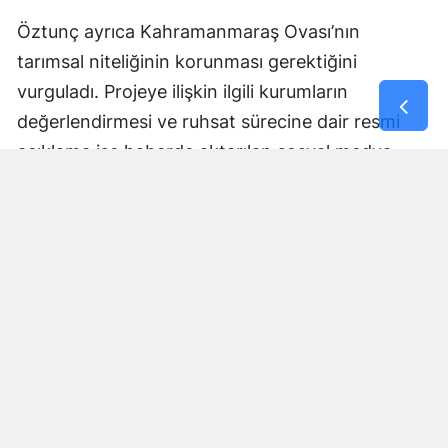
Öztunç ayrıca Kahramanmaraş Ovası’nın
tarımsal niteliğinin korunması gerektiğini
vurguladı. Projeye ilişkin ilgili kurumların
değerlendirmesi ve ruhsat sürecine dair resmi
açıklama ise haberde aktarılan sosyal medya
paylaşımında yer almadı.
Yorumlar
İsim*
Yorum Yazın (500 Karakter)