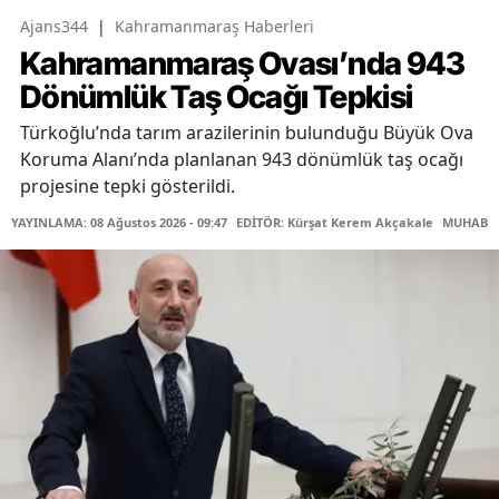
Ajans344
|
Kahramanmaraş Haberleri
Kahramanmaraş Ovası’nda 943
Dönümlük Taş Ocağı Tepkisi
Türkoğlu’nda tarım arazilerinin bulunduğu Büyük Ova
Koruma Alanı’nda planlanan 943 dönümlük taş ocağı
projesine tepki gösterildi.
YAYINLAMA: 08 Ağustos 2026 - 09:47
EDİTÖR: Kürşat Kerem Akçakale
MUHABİR