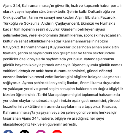
Ajans 344, Kahramanmaraş'ın güvenilir, hızlı ve kapsamlı haber portalı
olarak yayın hayatını sürdürmektedir. Şehrin kalbi Dulkadiroğlu ve
Onikişubat'tan, tarım ve sanayi merkezleri Afşin, Elbistan, Pazarcık,
Türkoğlu ve Göksun'a; Andırın, Çağlayancerit, Ekinözü ve Nurhak'a
kadar tüm ilçelerin sesini duyurur. Gündemi belirleyen siyasi
gelişmelerden, yerel ekonominin dinamiklerine, spordaki heyecandan,
kültür ve sanat etkinliklerine kadar Kahramanmaraş'ın nabzını
tutuyoruz. Kahramanmaraş Kuyumcular Odası'ndan alınan anlık altın
fiyatları, şehrin sanayisindeki son gelişmeler ve tarım sektöründeki
yenilikler özel dosyalarla sayfamızda yer bulur. Vatandaşlarımızın
günlük hayatını kolaylaştırmak amacıyla Diyanet uyumlu günlük namaz
vakitleri, detaylı ve anlık hava durumu tahminleri, güncel nöbetçi
eczane listeleri ve resmi vefat ilanları gibi bilgilere kolayca ulaşmanızı
sağlıyoruz. Ayrıca şehirdeki en yeni iş ilanları, önemli kamu duyuruları
ve yaklaşan yerel ve genel seçim sonuçları hakkında en doğru bilgiyi ilk
bizden öğrenirsiniz. Tarihi Maraş depremi gibi toplumsal hafızamızda
yer eden olayları unutmadan, şehrimizin eşsiz gastronomisini, yöresel
lezzetlerini ve kültürel mirasını da sayfalarımıza taşıyoruz. Kısacası,
Kahramanmaraş'ta yaşayan veya bu şehre gönül vermiş herkes için
tasarlanan Ajans 344, habere, bilgiye ve aradığınız her şeye
ulaşabileceğiniz tek ve en güvenilir adrestir.