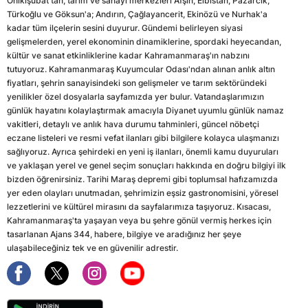
Onikişubat'tan, tarım ve sanayi merkezleri Afşin, Elbistan, Pazarcık,
Türkoğlu ve Göksun'a; Andırın, Çağlayancerit, Ekinözü ve Nurhak'a
kadar tüm ilçelerin sesini duyurur. Gündemi belirleyen siyasi
gelişmelerden, yerel ekonominin dinamiklerine, spordaki heyecandan,
kültür ve sanat etkinliklerine kadar Kahramanmaraş'ın nabzını
tutuyoruz. Kahramanmaraş Kuyumcular Odası'ndan alınan anlık altın
fiyatları, şehrin sanayisindeki son gelişmeler ve tarım sektöründeki
yenilikler özel dosyalarla sayfamızda yer bulur. Vatandaşlarımızın
günlük hayatını kolaylaştırmak amacıyla Diyanet uyumlu günlük namaz
vakitleri, detaylı ve anlık hava durumu tahminleri, güncel nöbetçi
eczane listeleri ve resmi vefat ilanları gibi bilgilere kolayca ulaşmanızı
sağlıyoruz. Ayrıca şehirdeki en yeni iş ilanları, önemli kamu duyuruları
ve yaklaşan yerel ve genel seçim sonuçları hakkında en doğru bilgiyi ilk
bizden öğrenirsiniz. Tarihi Maraş depremi gibi toplumsal hafızamızda
yer eden olayları unutmadan, şehrimizin eşsiz gastronomisini, yöresel
lezzetlerini ve kültürel mirasını da sayfalarımıza taşıyoruz. Kısacası,
Kahramanmaraş'ta yaşayan veya bu şehre gönül vermiş herkes için
tasarlanan Ajans 344, habere, bilgiye ve aradığınız her şeye
ulaşabileceğiniz tek ve en güvenilir adrestir.