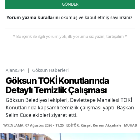
GÖNDER
Yorum yazma kurallarını
okumuş ve kabul etmiş sayılırsınız
* Bu içerik ile ilgili yorum yok, ilk yorumu siz yazın, tartışalım *
Ajans344
|
Göksun Haberleri
Göksun TOKİ Konutlarında
Detaylı Temizlik Çalışması
Göksun Belediyesi ekipleri, Devlettepe Mahallesi TOKİ
Konutlarında kapsamlı temizlik çalışması yaptı. Başkan
Selim Cüce ekipleri ziyaret etti.
YAYINLAMA: 07 Ağustos 2026 - 11:25
EDİTÖR: Kürşat Kerem Akçakale
MUHABİR