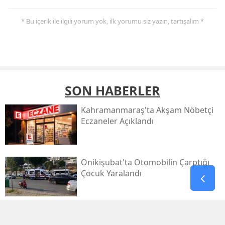
* Bu içerik ile ilgili yorum yok, ilk yorumu siz yazın, tartışalım *
SON HABERLER
Kahramanmaraş'ta Akşam Nöbetçi
Eczaneler Açıklandı
Onikişubat'ta Otomobilin Çarptığı
Çocuk Yaralandı
Pazarcık’ta Yollar Büyükşehir’le