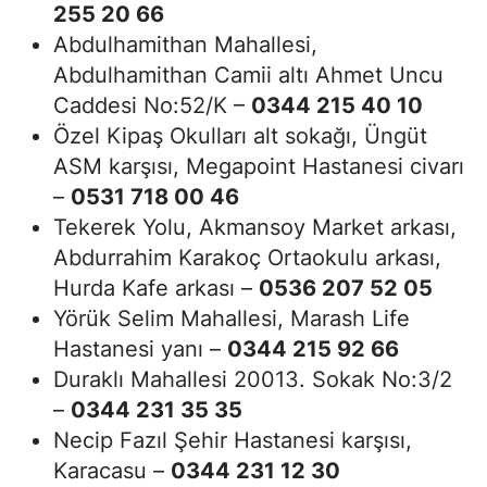
255 20 66
Abdulhamithan Mahallesi,
Abdulhamithan Camii altı Ahmet Uncu
Caddesi No:52/K –
0344 215 40 10
Özel Kipaş Okulları alt sokağı, Üngüt
ASM karşısı, Megapoint Hastanesi civarı
–
0531 718 00 46
Tekerek Yolu, Akmansoy Market arkası,
Abdurrahim Karakoç Ortaokulu arkası,
Hurda Kafe arkası –
0536 207 52 05
Yörük Selim Mahallesi, Marash Life
Hastanesi yanı –
0344 215 92 66
Duraklı Mahallesi 20013. Sokak No:3/2
–
0344 231 35 35
Necip Fazıl Şehir Hastanesi karşısı,
Karacasu –
0344 231 12 30