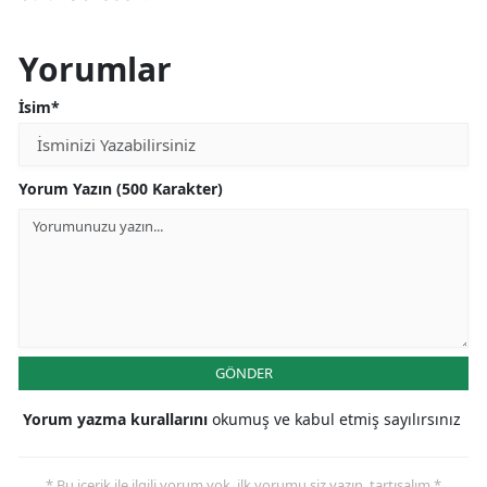
Yorumlar
İsim*
Yorum Yazın (500 Karakter)
GÖNDER
Yorum yazma kurallarını
okumuş ve kabul etmiş sayılırsınız
* Bu içerik ile ilgili yorum yok, ilk yorumu siz yazın, tartışalım *