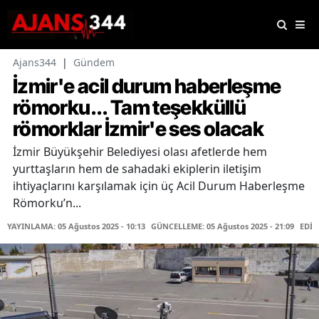
Ajans344
|
Gündem
İzmir'e acil durum haberleşme
römorku... Tam teşekküllü
römorklar İzmir'e ses olacak
İzmir Büyükşehir Belediyesi olası afetlerde hem
yurttaşların hem de sahadaki ekiplerin iletişim
ihtiyaçlarını karşılamak için üç Acil Durum Haberleşme
Römorku’n...
YAYINLAMA: 05 Ağustos 2025 - 10:13
GÜNCELLEME: 05 Ağustos 2025 - 21:09
EDİT