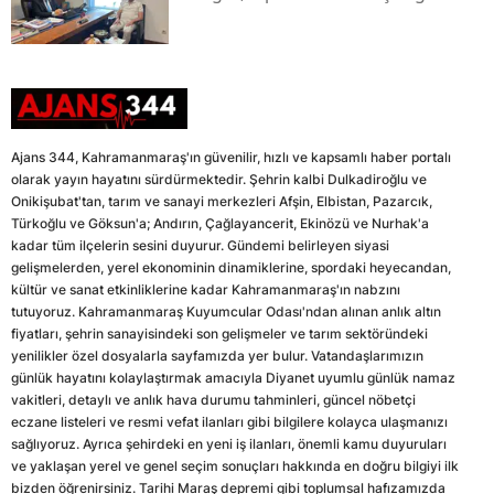
Ajans 344, Kahramanmaraş'ın güvenilir, hızlı ve kapsamlı haber portalı
olarak yayın hayatını sürdürmektedir. Şehrin kalbi Dulkadiroğlu ve
Onikişubat'tan, tarım ve sanayi merkezleri Afşin, Elbistan, Pazarcık,
Türkoğlu ve Göksun'a; Andırın, Çağlayancerit, Ekinözü ve Nurhak'a
kadar tüm ilçelerin sesini duyurur. Gündemi belirleyen siyasi
gelişmelerden, yerel ekonominin dinamiklerine, spordaki heyecandan,
kültür ve sanat etkinliklerine kadar Kahramanmaraş'ın nabzını
tutuyoruz. Kahramanmaraş Kuyumcular Odası'ndan alınan anlık altın
fiyatları, şehrin sanayisindeki son gelişmeler ve tarım sektöründeki
yenilikler özel dosyalarla sayfamızda yer bulur. Vatandaşlarımızın
günlük hayatını kolaylaştırmak amacıyla Diyanet uyumlu günlük namaz
vakitleri, detaylı ve anlık hava durumu tahminleri, güncel nöbetçi
eczane listeleri ve resmi vefat ilanları gibi bilgilere kolayca ulaşmanızı
sağlıyoruz. Ayrıca şehirdeki en yeni iş ilanları, önemli kamu duyuruları
ve yaklaşan yerel ve genel seçim sonuçları hakkında en doğru bilgiyi ilk
bizden öğrenirsiniz. Tarihi Maraş depremi gibi toplumsal hafızamızda