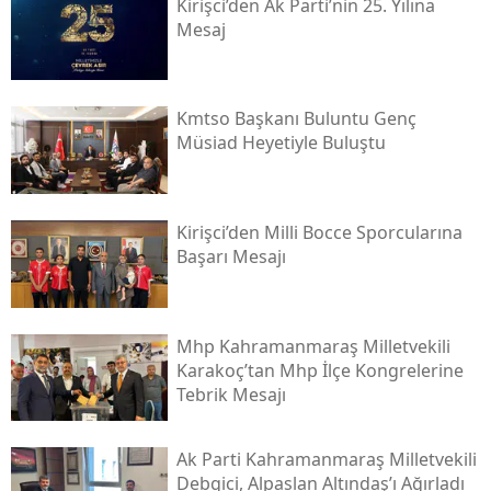
Kirişci’den Ak Parti’nin 25. Yılına
Mesaj
Kmtso Başkanı Buluntu Genç
Müsi̇ad Heyetiyle Buluştu
Kirişci’den Milli Bocce Sporcularına
Başarı Mesajı
Mhp Kahramanmaraş Milletvekili
Karakoç’tan Mhp İlçe Kongrelerine
Tebrik Mesajı
Ak Parti Kahramanmaraş Milletvekili
Debgici, Alpaslan Altındaş’ı Ağırladı