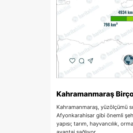
Kahramanmaraş Birçok
Kahramanmaraş, yüzölçümü sır
Afyonkarahisar gibi önemli şehi
yapısı; tarım, hayvancılık, orm
avantaj sağlıyor.