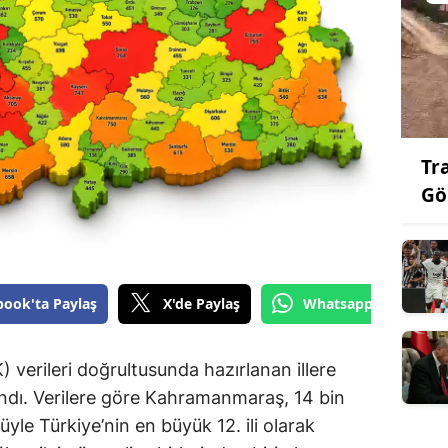
Tr
Gö
book'ta Paylaş
X'de Paylaş
Whatsapp'tan Gönde
) verileri doğrultusunda hazırlanan illere
andı. Verilere göre Kahramanmaraş, 14 bin
le Türkiye’nin en büyük 12. ili olarak