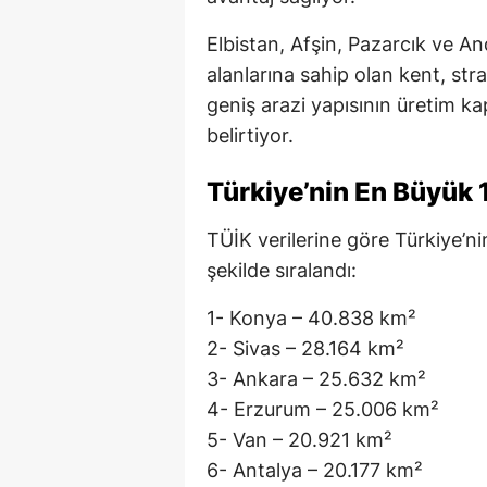
Elbistan, Afşin, Pazarcık ve A
alanlarına sahip olan kent, st
geniş arazi yapısının üretim ka
belirtiyor.
Türkiye’nin En Büyük 1
TÜİK verilerine göre Türkiye’n
şekilde sıralandı:
1- Konya – 40.838 km²
2- Sivas – 28.164 km²
3- Ankara – 25.632 km²
4- Erzurum – 25.006 km²
5- Van – 20.921 km²
6- Antalya – 20.177 km²