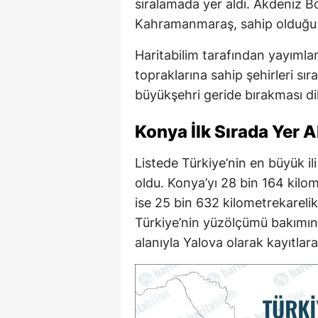
sıralamada yer aldı. Akdeniz Bö
Kahramanmaraş, sahip olduğu ge
Haritabilim tarafından yayımla
topraklarına sahip şehirleri s
büyükşehri geride bırakması d
Konya İlk Sırada Yer A
Listede Türkiye’nin en büyük il
oldu. Konya’yı 28 bin 164 kilom
ise 25 bin 632 kilometrekareli
Türkiye’nin yüzölçümü bakımınd
alanıyla Yalova olarak kayıtlara