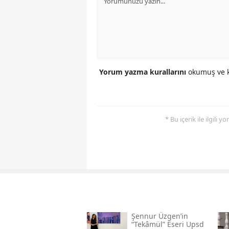
Yorum yazma kurallarını
okumuş ve k
* Bu içerik ile ilgili 
Şennur Üzgen’in
“tekâmül” Eseri Upsd