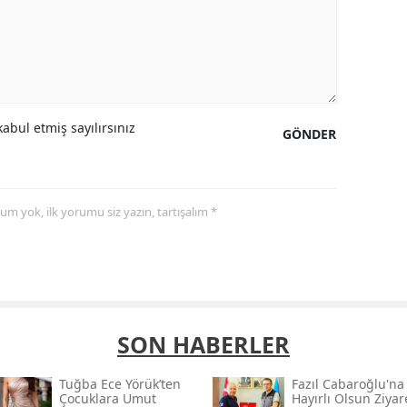
abul etmiş sayılırsınız
GÖNDER
yorum yok, ilk yorumu siz yazın, tartışalım *
SON HABERLER
Tuğba Ece Yörük’ten
Fazıl Cabaroğlu'na
Çocuklara Umut
Hayırlı Olsun Ziyar