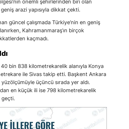
lgesi’nin önemli şehirlerinden biri olan
niş arazi yapısıyla dikkat çekti.
nan güncel çalışmada Türkiye’nin en geniş
ıralanırken, Kahramanmaraş’ın birçok
ikkatlerden kaçmadı.
ldı
i 40 bin 838 kilometrekarelik alanıyla Konya
etrekare ile Sivas takip etti. Başkent Ankara
k yüzölçümüyle üçüncü sırada yer aldı.
an en küçük ili ise 798 kilometrekarelik
 geçti.