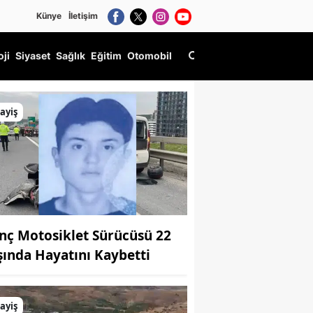
Künye
İletişim
oji
Siyaset
Sağlık
Eğitim
Otomobil
ayiş
nç Motosiklet Sürücüsü 22
şında Hayatını Kaybetti
ayiş