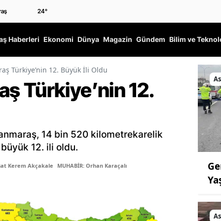
24
°
ş Haberleri
Ekonomi
Dünya
Magazin
Gündem
Bilim ve Teknol
 Türkiye’nin 12. Büyük İli Oldu
As
 Türkiye’nin 12.
anmaraş, 14 bin 520 kilometrekarelik
üyük 12. ili oldu.
Ge
şat Kerem Akçakale
MUHABİR: Orhan Karaçalı
Ya
As